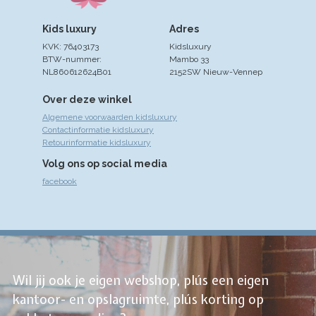
Kids luxury
Adres
KVK: 76403173
Kidsluxury
BTW-nummer:
Mambo 33
NL860612624B01
2152SW Nieuw-Vennep
Over deze winkel
Algemene voorwaarden kidsluxury
Contactinformatie kidsluxury
Retourinformatie kidsluxury
Volg ons op social media
facebook
Wil jij ook je eigen webshop, plús een eigen
kantoor- en opslagruimte, plús korting op