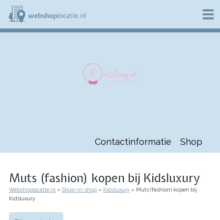
Overslaan
en
naar
de
W
inhoud
e
gaan
b
s
h
o
p
l
o
c
a
t
Contactinformatie
Shop
i
e
.
n
Muts (fashion) kopen bij Kidsluxury
l
Webshoplocatie.nl
Shop-in-shop
Kidsluxury
Muts (fashion) kopen bij
Kruimelpad
Kidsluxury