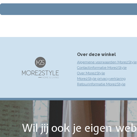
Over deze winkel
Algemene voorwaarden More2Style
Contactinformatie More2Style
Over More2Style
More2Style privacyverklaring
Retourinformatie More2Style
Wil jij ook je eigen w