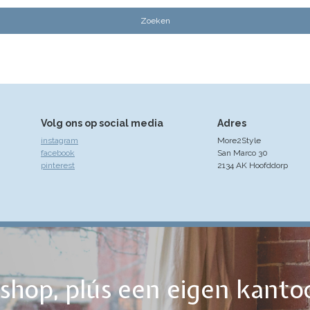
Volg ons op social media
Adres
instagram
More2Style
facebook
San Marco 30
pinterest
2134 AK Hoofddorp
ebshop, plús een eigen kanto