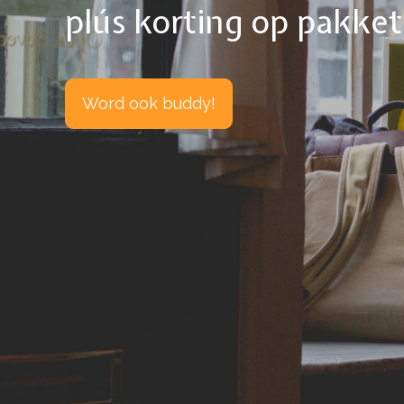
plús korting op pakke
Word ook buddy!