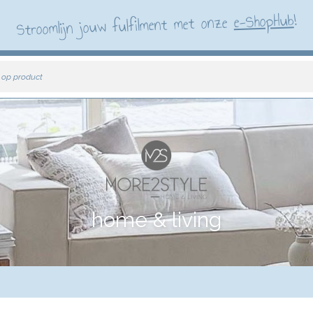
!
e-ShopHub
Stroomlijn jouw fulfilment met onze
 op product
home & living