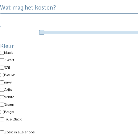
Wat mag het kosten?
Kleur
black
Zwart
Wit
Blauw
navy
Grijs
White
Groen
Beige
True Black
Zoek in alle shops