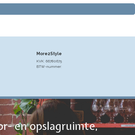
More2Style
KVK: 66780675
BTW-nummer:
or- en opslagruimte,