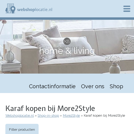
Overslaan
en
naar
de
W
inhoud
e
gaan
b
s
h
home & living
o
p
l
o
c
a
t
Contactinformatie
Over ons
Shop
i
e
.
n
Karaf kopen bij More2Style
l
Webshoplocatie.nl
Shop-in-shop
More2Style
Karaf kopen bij More2Style
Kruimelpad
Filter producten