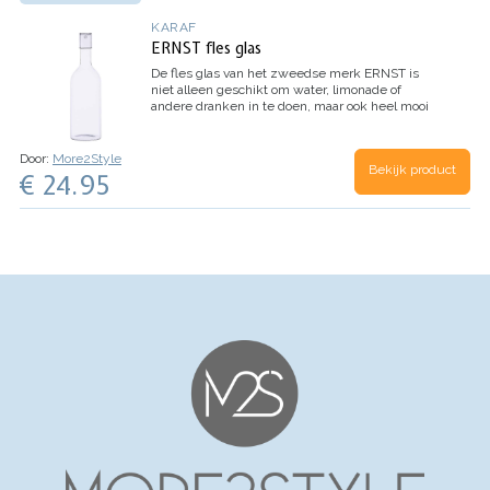
KARAF
ERNST fles glas
De fles glas van het zweedse merk ERNST is
niet alleen geschikt om water, limonade of
andere dranken in te doen, maar ook heel mooi
als vaas. De fles heeft een losse glazen houder
om af te sluiten.
Door:
More2Style
Bekijk product
€ 24.95