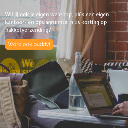
Wil jij ook je eigen webshop, plús een eigen
kantoor- en opslagruimte, plús korting op
pakketverzending?
Word ook buddy!