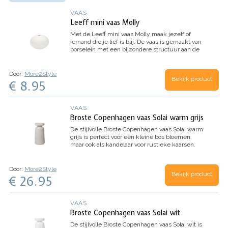
VAAS
Leeff mini vaas Molly
Met de Leeff mini vaas Molly maak jezelf of
iemand die je lief is blij. De vaas is gemaakt van
porselein met een bijzondere structuur aan de
buitenkant.
Door:
More2Style
Bekijk product
€ 8.95
VAAS
Broste Copenhagen vaas Solai warm grijs
De stijlvolle Broste Copenhagen vaas Solai warm
grijs is perfect voor een kleine bos bloemen,
maar ook als kandelaar voor rustieke kaarsen.
Door:
More2Style
Bekijk product
€ 26.95
VAAS
Broste Copenhagen vaas Solai wit
De stijlvolle Broste Copenhagen vaas Solai wit is