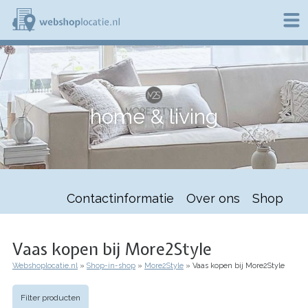
Overslaan
en
naar
de
W
inhoud
e
gaan
b
s
h
home & living
o
p
l
o
c
a
t
Contactinformatie
Over ons
Shop
i
e
.
n
Vaas kopen bij More2Style
l
Webshoplocatie.nl
Shop-in-shop
More2Style
Vaas kopen bij More2Style
Kruimelpad
Filter producten