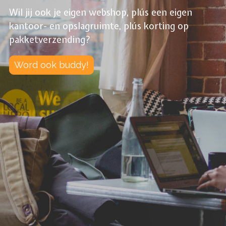
Wil jij ook je eigen webshop, plús een eigen
kantoor- en opslagruimte, plús korting op
pakketverzending?
Word ook buddy!