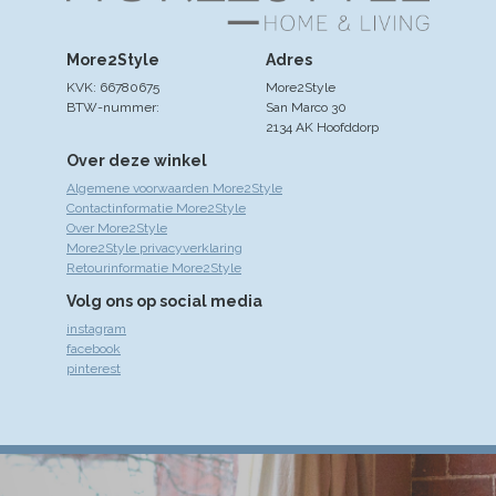
More2Style
Adres
KVK: 66780675
More2Style
BTW-nummer:
San Marco 30
2134 AK Hoofddorp
Over deze winkel
Algemene voorwaarden More2Style
Contactinformatie More2Style
Over More2Style
More2Style privacyverklaring
Retourinformatie More2Style
Volg ons op social media
instagram
facebook
pinterest