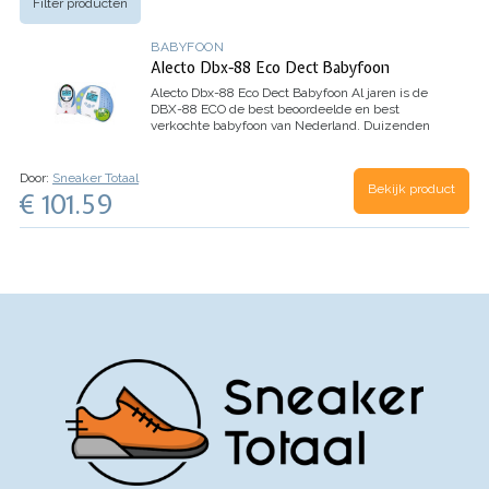
Filter producten
BABYFOON
Alecto Dbx-88 Eco Dect Babyfoon
Alecto Dbx-88 Eco Dect Babyfoon
Al jaren is de
DBX-88 ECO de best beoordeelde en best
verkochte babyfoon van Nederland. Duizenden
ouders vertrouwen dagelijks op deze top-
babyfoon en zijn hierover zeer tevreden. Kies je…
Door:
Sneaker Totaal
Bekijk product
€ 101.59