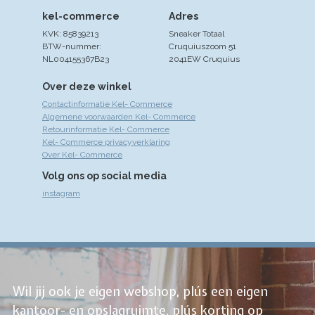
kel-commerce
Adres
KVK: 85839213
Sneaker Totaal
BTW-nummer:
Cruquiuszoom 51
NL004155367B23
2041EW Cruquius
Over deze winkel
Contactinformatie Kel- Commerce
Algemene voorwaarden Kel- Commerce
Retourinformatie Kel- Commerce
Kel- Commerce privacyverklaring
Over Kel- Commerce
Volg ons op social media
instagram
Wil jij ook je eigen webshop, plús een eigen
kantoor- en opslagruimte, plús korting op