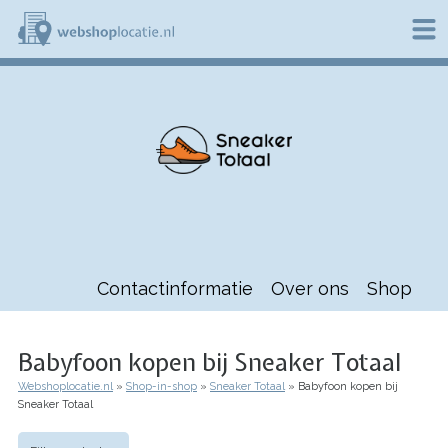
Overslaan
en
naar
de
W
inhoud
e
gaan
b
s
h
o
p
l
o
c
a
t
Contactinformatie
Over ons
Shop
i
e
.
n
Babyfoon kopen bij Sneaker Totaal
l
Webshoplocatie.nl
Shop-in-shop
Sneaker Totaal
Babyfoon kopen bij
Kruimelpad
Sneaker Totaal