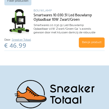
Filter producten
BOUWLAMP
Smartwares 10.030.51 Led Bouwlamp
Oplaadbaar 10W Zwart/Groen
Smartwares 10.030.51 Led Bouwlamp
Oplaadbaar 10W Zwart/Groen
Ga 's avonds
gewoon door met klussen dankzij de robuuste
Smartwares CLBR2-A10 G LED Bouwlamp. De
Door:
Sneaker Totaal
bouwlamp maakt gebruik van een accu waardoor
Bekijk product
€ 46.99
je de lamp eenvoudig overal kunt
gebruiken.Eenvoudig…