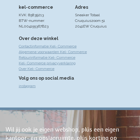
kel-commerce
Adres
KVK: 85839213
Sneaker Totaal
BTW-nummer:
Cruquiuszoom 51
NL004155367B23
2041EW Cruquius
Over deze winkel
Contactinformatie Kel- Commerce
Algemene voorwaarden Kel- Commerce
Retourinformatie Kel- Commerce
Kel- Commerce privacyverklaring
Over Kel- Commerce
Volg ons op social media
instagram
Wil jij ook je eigen webshop, plús een eigen
kantoor- en opslagruimte, plús korting op