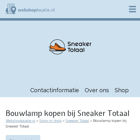
Overslaan
en
naar
de
W
inhoud
e
gaan
b
s
h
o
p
l
o
c
a
t
Contactinformatie
Over ons
Shop
i
e
.
n
Bouwlamp kopen bij Sneaker Totaal
l
Webshoplocatie.nl
Shop-in-shop
Sneaker Totaal
Bouwlamp kopen bij
Kruimelpad
Sneaker Totaal