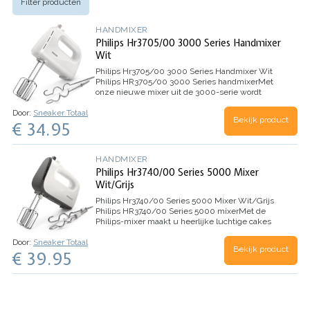
Filter producten
HANDMIXER
Philips Hr3705/00 3000 Series Handmixer
Wit
Philips Hr3705/00 3000 Series Handmixer Wit
Philips HR3705/00 3000 Series handmixer
Met
onze nieuwe mixer uit de 3000-serie wordt
bakken nog eenvoudiger, zodat u altijd snel van
Door:
Sneaker Totaal
heerlijke resultaten kunt genieten. Maak 20%
Bekijk product
€ 34.95
sneller cakemix…
HANDMIXER
Philips Hr3740/00 Series 5000 Mixer
Wit/Grijs
Philips Hr3740/00 Series 5000 Mixer Wit/Grijs
Philips HR3740/00 Series 5000 mixer
Met de
Philips-mixer maakt u heerlijke luchtige cakes
en brood voor uw gezin. Luchtige, kegelvormige
Door:
Sneaker Totaal
kloppers zorgen voor kortere kloptijd en glad
Bekijk product
€ 39.95
cakebeslag.…