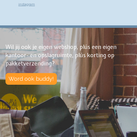
instagram
Wil jij ook je eigen webshop, plús een eigen
kantoor- en opslagruimte, plús korting op
pakketverzending?
Word ook buddy!