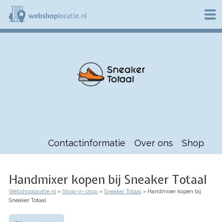
Overslaan
en
naar
de
W
inhoud
e
gaan
b
s
h
o
p
l
o
c
a
t
Contactinformatie
Over ons
Shop
i
e
.
n
Handmixer kopen bij Sneaker Totaal
l
Webshoplocatie.nl
Shop-in-shop
Sneaker Totaal
Handmixer kopen bij
Kruimelpad
Sneaker Totaal