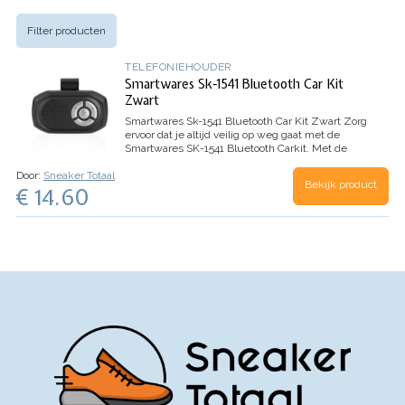
Filter producten
TELEFONIEHOUDER
Smartwares Sk-1541 Bluetooth Car Kit
Zwart
Smartwares Sk-1541 Bluetooth Car Kit Zwart
Zorg
ervoor dat je altijd veilig op weg gaat met de
Smartwares SK-1541 Bluetooth Carkit. Met de
Bluetooth carkit kun je legaal handsfree bellen in
Door:
Sneaker Totaal
de auto en zorg je niet voor onnodige
Bekijk product
€ 14.60
gevaarlijke…