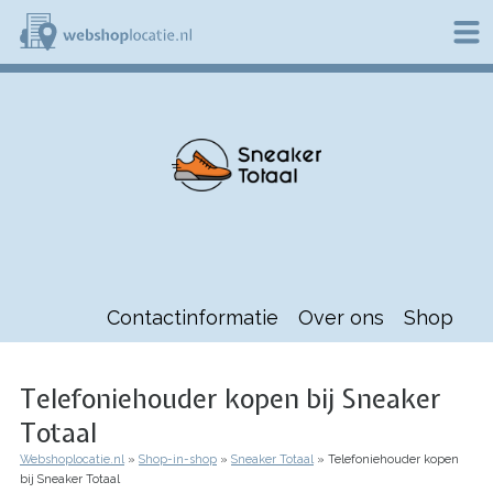
Overslaan
en
naar
de
W
inhoud
e
gaan
b
s
h
o
p
l
o
c
a
t
Contactinformatie
Over ons
Shop
i
e
.
n
Telefoniehouder kopen bij Sneaker
l
Totaal
Webshoplocatie.nl
Shop-in-shop
Sneaker Totaal
Telefoniehouder kopen
Kruimelpad
bij Sneaker Totaal