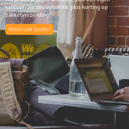
kantoor- en opslagruimte, plús korting op
pakketverzending?
Word ook buddy!