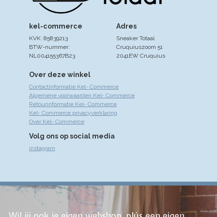
kel-commerce
Adres
KVK: 85839213
Sneaker Totaal
BTW-nummer:
Cruquiuszoom 51
NL004155367B23
2041EW Cruquius
Over deze winkel
Contactinformatie Kel- Commerce
Algemene voorwaarden Kel- Commerce
Retourinformatie Kel- Commerce
Kel- Commerce privacyverklaring
Over Kel- Commerce
Volg ons op social media
instagram
Wil jij ook je eigen webshop, plús een eigen