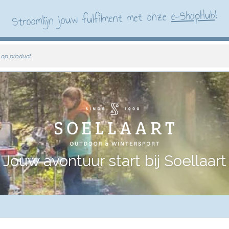
!
e-ShopHub
Stroomlijn jouw fulfilment met onze
 op product
Jouw avontuur start bij Soellaart