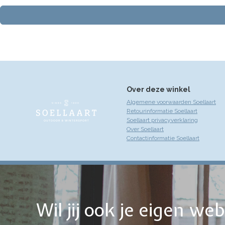
Over deze winkel
Algemene voorwaarden Soellaart
Retourinformatie Soellaart
Soellaart privacyverklaring
Over Soellaart
Contactinformatie Soellaart
Wil jij ook je eigen w