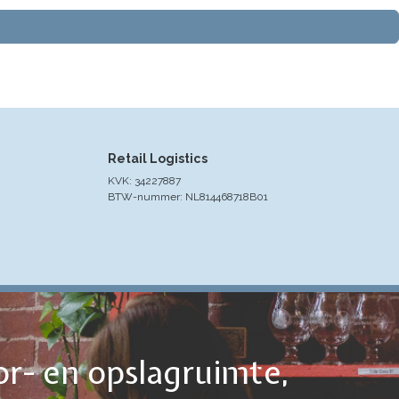
Retail Logistics
KVK: 34227887
BTW-nummer: NL814468718B01
or- en opslagruimte,