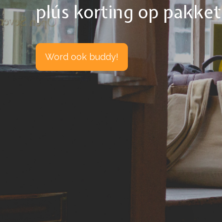
plús korting op pakke
Word ook buddy!