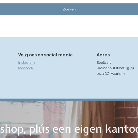
Volg ons op social media
Adres
instagram
Soellaart
facebook
Kleinehoutstraat 49-53
2011DG Haarlem
ebshop, plús een eigen kanto