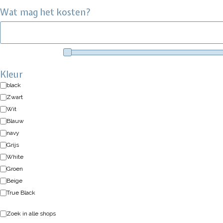
Wat mag het kosten?
Kleur
black
Zwart
Wit
Blauw
navy
Grijs
White
Groen
Beige
True Black
Zoek in alle shops