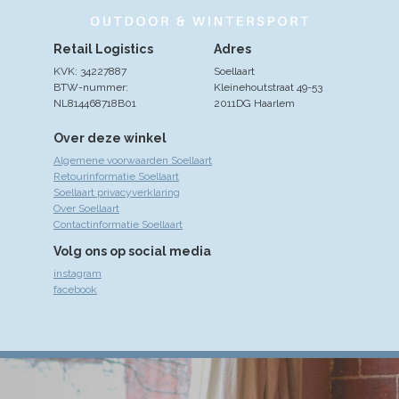
Retail Logistics
Adres
KVK: 34227887
Soellaart
BTW-nummer:
Kleinehoutstraat 49-53
NL814468718B01
2011DG Haarlem
Over deze winkel
Algemene voorwaarden Soellaart
Retourinformatie Soellaart
Soellaart privacyverklaring
Over Soellaart
Contactinformatie Soellaart
Volg ons op social media
instagram
facebook