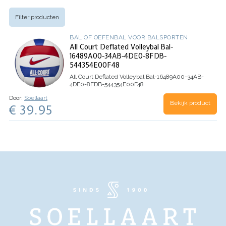
Filter producten
BAL OF OEFENBAL VOOR BALSPORTEN
All Court Deflated Volleybal Bal-
16489A00-34AB-4DE0-8FDB-
544354E00F48
All Court Deflated Volleybal Bal-16489A00-34AB-
4DE0-8FDB-544354E00F48
Door:
Soellaart
Bekijk product
€ 39.95