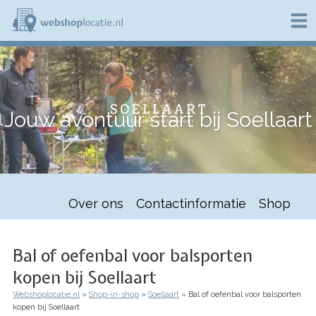
Overslaan
en
naar
de
W
inhoud
e
gaan
b
s
h
Jouw avontuur start bij Soellaart
o
p
l
o
c
a
t
Over ons
Contactinformatie
Shop
i
e
.
n
Bal of oefenbal voor balsporten
l
kopen bij Soellaart
Webshoplocatie.nl
Shop-in-shop
Soellaart
Bal of oefenbal voor balsporten
Kruimelpad
kopen bij Soellaart