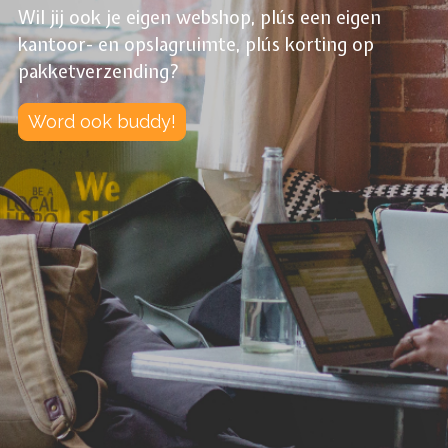
Wil jij ook je eigen webshop, plús een eigen
kantoor- en opslagruimte, plús korting op
pakketverzending?
Word ook buddy!