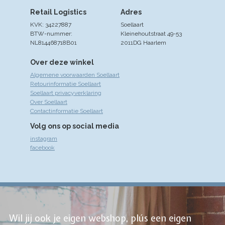
Retail Logistics
Adres
KVK: 34227887
Soellaart
BTW-nummer:
Kleinehoutstraat 49-53
NL814468718B01
2011DG Haarlem
Over deze winkel
Algemene voorwaarden Soellaart
Retourinformatie Soellaart
Soellaart privacyverklaring
Over Soellaart
Contactinformatie Soellaart
Volg ons op social media
instagram
facebook
Wil jij ook je eigen webshop, plús een eigen