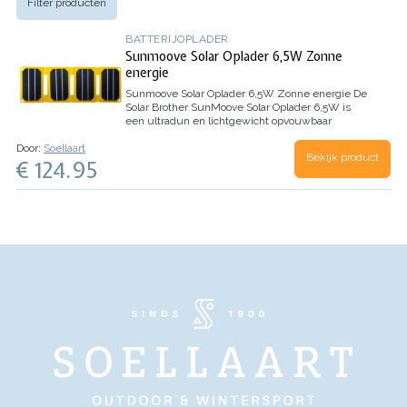
Filter producten
BATTERIJOPLADER
Sunmoove Solar Oplader 6,5W Zonne
energie
Sunmoove Solar Oplader 6,5W Zonne energie
De
Solar Brother SunMoove Solar Oplader 6,5W is
een ultradun en lichtgewicht opvouwbaar
zonnepaneel. Door zijn kleine formaat past dit
Door:
Soellaart
zonnepaneel zelfs in een broekzak, en is
Bekijk product
€ 124.95
daarmee een…