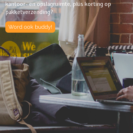
kantoor- en opslagruimte, plús korting op
pakketverzending?
Word ook buddy!