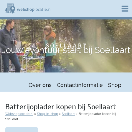
Overslaan
en
naar
de
W
inhoud
e
gaan
b
s
h
Jouw avontuur start bij Soellaart
o
p
l
o
c
a
t
Over ons
Contactinformatie
Shop
i
e
.
n
Batterijoplader kopen bij Soellaart
l
Webshoplocatie.nl
Shop-in-shop
Soellaart
Batterijoplader kopen bij
Kruimelpad
Soellaart