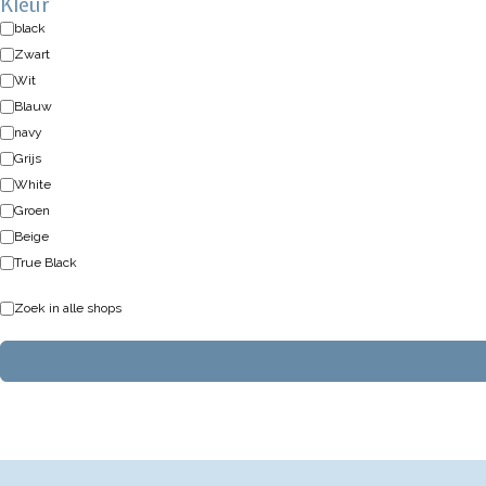
Kleur
black
Zwart
Wit
Blauw
navy
Grijs
White
Groen
Beige
True Black
Zoek in alle shops