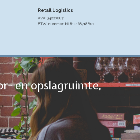
Retail Logistics
KVK: 34227887
BTW-nummer: NL814468718B01
or- en opslagruimte,