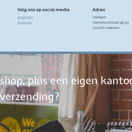
Volg ons op social media
Adres
instagram
Soellaart
facebook
Kleinehoutstraat 49-53
2011DG Haarlem
ebshop, plús een eigen kanto
tverzending?