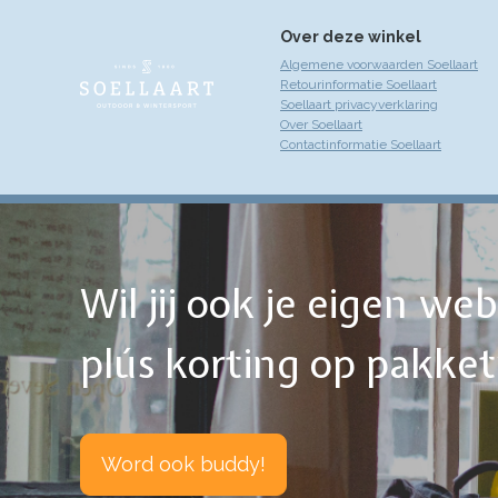
Over deze winkel
Algemene voorwaarden Soellaart
Retourinformatie Soellaart
Soellaart privacyverklaring
Over Soellaart
Contactinformatie Soellaart
Wil jij ook je eigen w
plús korting op pakke
Word ook buddy!