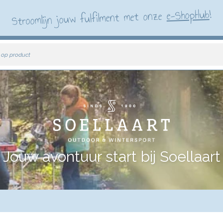
!
e-ShopHub
Stroomlijn jouw fulfilment met onze
 op product
Jouw avontuur start bij Soellaart