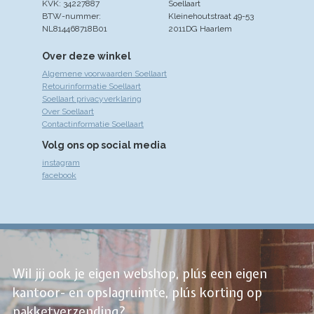
KVK: 34227887
Soellaart
BTW-nummer:
Kleinehoutstraat 49-53
NL814468718B01
2011DG Haarlem
Over deze winkel
Algemene voorwaarden Soellaart
Retourinformatie Soellaart
Soellaart privacyverklaring
Over Soellaart
Contactinformatie Soellaart
Volg ons op social media
instagram
facebook
Wil jij ook je eigen webshop, plús een eigen
kantoor- en opslagruimte, plús korting op
pakketverzending?