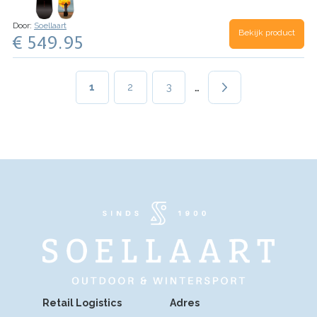
Door:
Soellaart
Bekijk product
€ 549.95
Paginering
…
Huidige
1
Page
2
Page
3
pagina
Retail Logistics
Adres