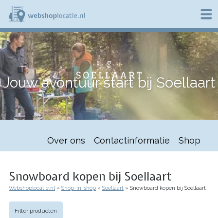
Overslaan
en
naar
de
W
inhoud
e
gaan
b
s
h
Jouw avontuur start bij Soellaart
o
p
l
o
c
a
t
Over ons
Contactinformatie
Shop
i
e
.
n
Snowboard kopen bij Soellaart
l
Webshoplocatie.nl
Shop-in-shop
Soellaart
Snowboard kopen bij Soellaart
Kruimelpad
Filter producten