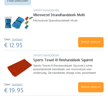
Filter producten
SPORTHANDDOEK
Microvezel Strandhanddoek Multi
Microvezel Strandhanddoek Multi
Door:
Soellaart
Bekijk product
€ 12.95
SPORTHANDDOEK
Sports Towel III Reishanddoek Squirrel
Sports Towel III Reishanddoek Squirrel
Lichte,
absorberende handdoek van microvezel voor
onderweg. De handdoek droogt snel, absorbeert
extreem goed en voelt aangenaam op de huid
aan. De Sports Towel III M is bij 40 °C te wassen
en is zeer…
Door:
Soellaart
Bekijk product
€ 19.95