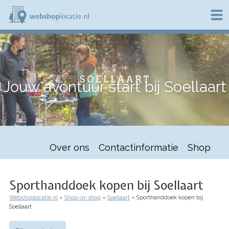
Overslaan
en
naar
de
W
inhoud
e
gaan
b
s
h
Jouw avontuur start bij Soellaart
o
p
l
o
c
a
t
Over ons
Contactinformatie
Shop
i
e
.
n
Sporthanddoek kopen bij Soellaart
l
Webshoplocatie.nl
Shop-in-shop
Soellaart
Sporthanddoek kopen bij
Kruimelpad
Soellaart