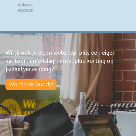
instagram
facebook
Wil jij ook je eigen webshop, plús een eigen
kantoor- en opslagruimte, plús korting op
pakketverzending?
Word ook buddy!