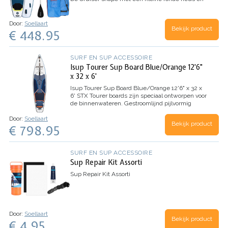
een platte tail maakt het board soepeler door het
water en is geschikt voor…
Door:
Soellaart
Bekijk product
€ 448.95
SURF EN SUP ACCESSOIRE
Isup Tourer Sup Board Blue/Orange 12'6"
x 32 x 6'
Isup Tourer Sup Board Blue/Orange 12'6" x 32 x
6'
STX Tourer boards zijn speciaal ontworpen voor
de binnenwateren. Gestroomlijnd pijlvormig
board voor hogere snelheden, sneller peddelen
Door:
Soellaart
en langere afstanden. Het is geweldig voor
Bekijk product
€ 798.95
degenen die graag…
SURF EN SUP ACCESSOIRE
Sup Repair Kit Assorti
Sup Repair Kit Assorti
Door:
Soellaart
Bekijk product
€ 4.95