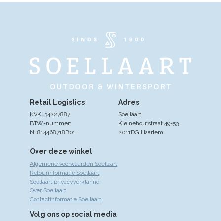
Retail Logistics
Adres
KVK: 34227887
Soellaart
BTW-nummer:
Kleinehoutstraat 49-53
NL814468718B01
2011DG Haarlem
Over deze winkel
Algemene voorwaarden Soellaart
Retourinformatie Soellaart
Soellaart privacyverklaring
Over Soellaart
Contactinformatie Soellaart
Volg ons op social media