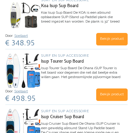
Koa Isup Sup Board
Koa Isup Sup Board
De KOA is een allround
opblaasbare SUP (Stand up Paddle) plank die
breed ingezet kan worden. De plank is 32” breed
waardoor deze zeer stabiel is en door de 10’6”
lengte en moderne vorm is de KOA…
Door:
Soellaart
Bekijk product
€ 348.95
SURF EN SUP ACCESSOIRE
Isup Tourer Sup Board
Isup Tourer Sup Board
De Ohana iSUP Tourer is
het board voor degenen die net dat beetje extra
willen gaan. Het gestroomlijnde pijlvormige board
is perfect voor hogere snelheden en langere
afstanden. Alle Ohana SUP-…
Door:
Soellaart
Bekijk product
€ 498.95
SURF EN SUP ACCESSOIRE
Isup Cruiser Sup Board
Isup Cruiser Sup Board
De Ohana iSUP Cruiser is
een geweldig allround Stand Up Paddle board.
De Cruiser shape met een kleine ronde neus en