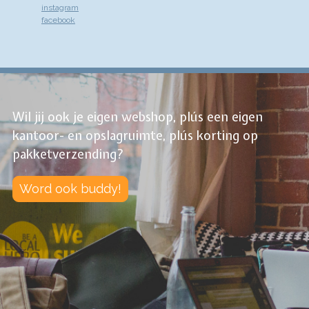
instagram
facebook
Wil jij ook je eigen webshop, plús een eigen
kantoor- en opslagruimte, plús korting op
pakketverzending?
Word ook buddy!