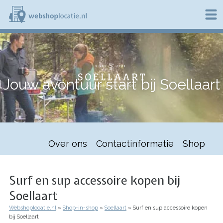
Overslaan
en
naar
de
W
inhoud
e
gaan
b
s
h
Jouw avontuur start bij Soellaart
o
p
l
o
c
a
t
Over ons
Contactinformatie
Shop
i
e
.
n
Surf en sup accessoire kopen bij
l
Soellaart
Webshoplocatie.nl
Shop-in-shop
Soellaart
Surf en sup accessoire kopen
Kruimelpad
bij Soellaart