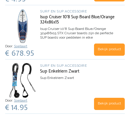
SURF EN SUP ACCESSOIRE
Isup Cruiser 10'8 Sup Board Blue/Orange
324x86x15
Isup Cruiser 10'8 Sup Board Blue/Orange
324x86x15
STX Cruiser boards zijn de perfecte
SUP boards voor peddelen in elke
omstandigheid. Surfen op de golven of cruisen
Door:
Soellaart
op een groot meer, kanaal of rivier. De scherpe
Bekijk product
€ 678.95
neus maakt cruisen op het water…
SURF EN SUP ACCESSOIRE
Sup Enkelriem Zwart
Sup Enkelriem Zwart
Door:
Soellaart
Bekijk product
€ 14.95