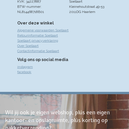
KVK: 34227887
Soellaart
BTW-nummer:
Kleinehoutstraat 49-53
NL814468718B01
2011DG Haarlem
Over deze winkel
Algemene voorwaarden Soellaart
Retourinformatie Soellaart
Soellaart privacyverklaring
Over Soellaart
Contactinformatie Soellaart
Volg ons op social media
instagram
facebook
Wil jij ook je eigen webshop, plús een eigen
kantoor- en opslagruimte, plús korting op
pakketverzending?