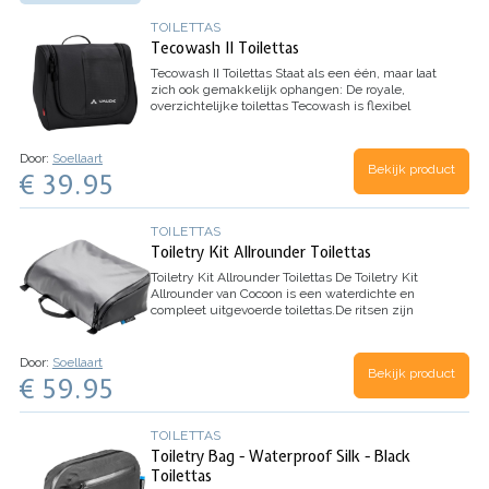
TOILETTAS
Tecowash II Toilettas
Tecowash II Toilettas
Staat als een één, maar laat
zich ook gemakkelijk ophangen: De royale,
overzichtelijke toilettas Tecowash is flexibel
inzetbaar en biedt veel plaats voor al je bad-
accessoires. Deze chique, cuddly…
Door:
Soellaart
Bekijk product
€ 39.95
TOILETTAS
Toiletry Kit Allrounder Toilettas
Toiletry Kit Allrounder Toilettas
De Toiletry Kit
Allrounder van Cocoon is een waterdichte en
compleet uitgevoerde toilettas.De ritsen zijn
waterdicht zo blijft de inhoud van je tas droog,
maar nog belangrijker: lekkende…
Door:
Soellaart
Bekijk product
€ 59.95
TOILETTAS
Toiletry Bag - Waterproof Silk - Black
Toilettas