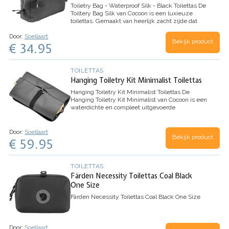
Toiletry Bag - Waterproof Silk - Black Toilettas
De
Toiltery Bag Silk van Cocoon is een luxieuze
toilettas. Gemaakt van heerlijk zacht zijde dat
waterbestendig is gemaakt. Het zijde is aan de
Door:
Soellaart
binnenzijden voorzien van een TPU-laminaat. Dit
Bekijk product
€ 34.95
zorgt…
TOILETTAS
Hanging Toiletry Kit Minimalist Toilettas
Hanging Toiletry Kit Minimalist Toilettas
De
Hanging Toiletry Kit Minimalist van Cocoon is een
waterdichte en compleet uitgevoerde
toilettas.De ritsen zijn waterdicht zo blijft de
inhoud van je tas droog, maar nog belangrijker:
lekkende…
Door:
Soellaart
Bekijk product
€ 59.95
TOILETTAS
Färden Necessity Toilettas Coal Black
One Size
Färden Necessity Toilettas Coal Black One Size
Door:
Soellaart