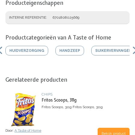
Producteigenschappen
INTERNE REFERENTIE
6701808025669
Productcategorieën van A Taste of Home
HUIDVERZORGING
HANDZEEP
SUIKERVERVANGER
Gerelateerde producten
CHIPS
Fritos Scoops, 311g
Fritos Scoops, 311g
Fritos Scoops, 311g
Door:
A Taste of Home
Bekijk product