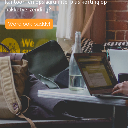
kantoor- en opslagruimte, plús korting op
pakketverzending?
Word ook buddy!