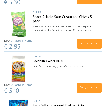
€ 5.30
CHIPS
Snack A Jacks Sour Cream and Chives 5-
pack
Snack A Jacks Sour Cream and Chives 5-pack
Snack A Jacks Sour Cream and Chives 5-pack
Door:
A Taste of Home
Bekijk product
€ 2.95
CHIPS
Goldfish Colors 187g
Goldfish Colors 187g
Goldfish Colors 187g
Door:
A Taste of Home
Bekijk product
€ 5.10
CHIPS
Flipz Salted Caramel Pretzels 90g