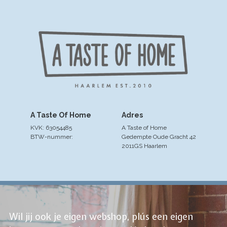
A Taste Of Home
Adres
KVK: 63054485
A Taste of Home
BTW-nummer:
Gedempte Oude Gracht 42
2011GS Haarlem
Wil jij ook je eigen webshop, plús een eigen