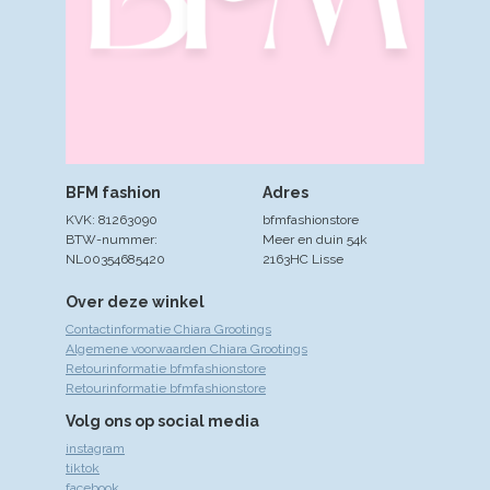
BFM fashion
Adres
KVK: 81263090
bfmfashionstore
BTW-nummer:
Meer en duin 54k
NL00354685420
2163HC Lisse
Over deze winkel
Contactinformatie Chiara Grootings
Algemene voorwaarden Chiara Grootings
Retourinformatie bfmfashionstore
Retourinformatie bfmfashionstore
Volg ons op social media
instagram
tiktok
facebook