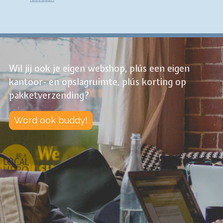
Wil jij ook je eigen webshop, plús een eigen
kantoor- en opslagruimte, plús korting op
pakketverzending?
Word ook buddy!