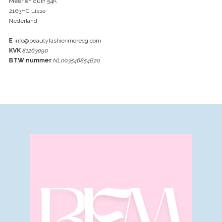
Meer en duin 54K
2163HC Lisse
Nederland
E
info@beautyfashionmorecg.com
KVK
81263090
BTW nummer
NL003546854B20