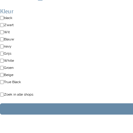
Kleur
black
Zwart
Wit
Blauw
navy
Grijs
White
Groen
Beige
True Black
Zoek in alle shops