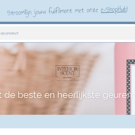
!
e-ShopHub
Stroomlijn jouw fulfilment met onze
 op product
e beste en heerlijkste geuren vo