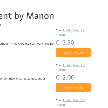
Scent by Manon
n
Door:
Interior Scent by
Manon
€ 13.50
rpakt in mooie organza zakjes.
Prijs is per
Bekijk product
Door:
Interior Scent by
Manon
€ 12.00
 in een mooi organza zakje (zonder
Bekijk product
Door:
Interior Scent by
Manon