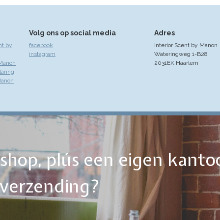
Volg ons op social media
Adres
nt by
facebook
Interior Scent by Manon
instagram
Wateringweg 1-B28
 Manon
2031EK Haarlem
laring
Manon
ebshop, plús een eigen kanto
tverzending?