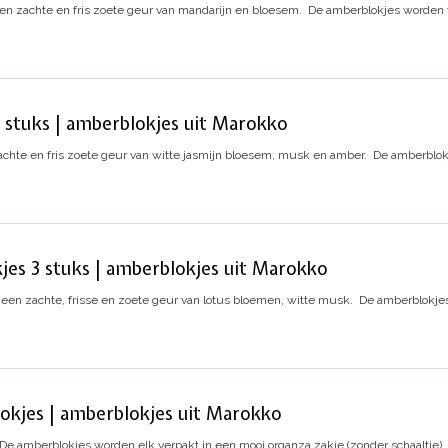
 zachte en fris zoete geur van mandarijn en bloesem.
De amberblokjes worden v
stuks | amberblokjes uit Marokko
hte en fris zoete geur van witte jasmijn bloesem, musk en amber.
De amberblokj
s 3 stuks | amberblokjes uit Marokko
n zachte, frisse en zoete geur van lotus bloemen, witte musk.
De amberblokjes
lokjes | amberblokjes uit Marokko
De amberblokjes worden elk verpakt in een mooi organza zakje (zonder schaaltje).