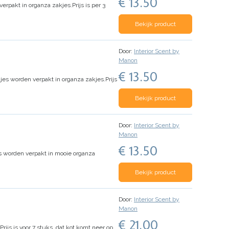
€ 13.50
erpakt in organza zakjes.
Prijs is per 3
Bekijk product
Door:
Interior Scent by
Manon
€ 13.50
es worden verpakt in organza zakjes.
Prijs
Bekijk product
Door:
Interior Scent by
Manon
€ 13.50
 worden verpakt in mooie organza
Bekijk product
Door:
Interior Scent by
Manon
€ 21.00
Prijs is voor 7 stuks, dat kot komt neer op