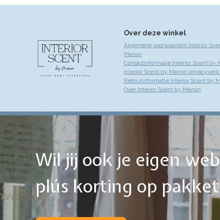
Over deze winkel
Algemene voorwaarden Interior Sce
Manon
Contactinformatie Interior Scent by
Interior Scent by Manon privacyverk
Retourinformatie Interior Scent by 
Over Interior Scent by Manon
Wil jij ook je eigen w
plús korting op pakke