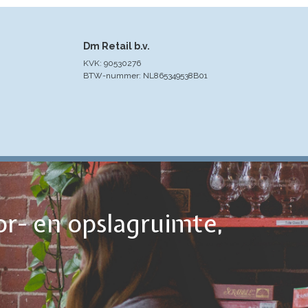
Dm Retail b.v.
KVK: 90530276
BTW-nummer: NL865349538B01
or- en opslagruimte,