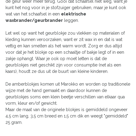
de geur weer meer terug. Gooi dat schaafsel niet weg, want je
kunt het nog voor in je stofzuiger gebruiken, maar je kunt ook
wat van het schaafsel in een
elektrische
waxbrander/geurbrander
leggen.
Let wel op want het geurblokje zou vlekken op materialen of
kleding kunnen veroorzaken, want er zit wax in en dat is wat
vettig en kan smelten als het warm wordt. Zorg er dus altijd
voor dat je het blokje op een schaaltje of bakje legt of in een
zakje ophangt. Waar je ook op moet letten is dat de
geurblokjes niet geschikt zijn voor consumptie (net als een
kaars), houdt ze dus uit de buurt van kleine kinderen.
De amberblokjes komen uit Marokko en worden op traditionele
wijze met de hand gemaakt en daardoor kunnen de
geurblokjes soms een klein beetje verschillen van elkaar qua
vorm, kleur en/of gewicht.
Maar de maat van de originele blokjes is gemiddeld ongeveer
4,5 cm lang, 3,5 cm breed en 1,5 cm dik en weegt "gemiddeld"
25 gram.