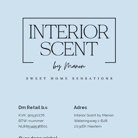
Dm Retail b.v.
Adres
KVK: 90530276
Interior Scent by Manon
BTW-nummer:
Wateringweg 1-B28
NL865349538B01
2031EK Haarlem