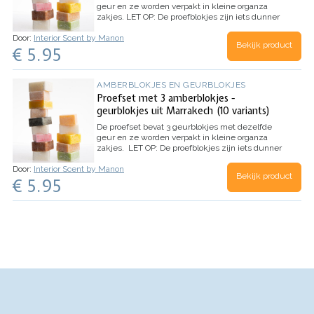
geur en ze worden verpakt in kleine organza
zakjes.
LET OP: De proefblokjes zijn iets dunner
dan de reguliere blokjes of hebben een
Door:
Interior Scent by Manon
oneffenheid, aar de blokjes ruiken absoluut net
Bekijk product
€ 5.95
zo lekker!
AMBERBLOKJES EN GEURBLOKJES
Proefset met 3 amberblokjes -
geurblokjes uit Marrakech (10 variants)
De proefset bevat 3 geurblokjes met dezelfde
geur en ze worden verpakt in kleine organza
zakjes.
LET OP: De proefblokjes zijn iets dunner
dan de reguliere blokjes of hebben een
Door:
Interior Scent by Manon
oneffenheid, aar de blokjes ruiken absoluut net
Bekijk product
€ 5.95
zo lekker!