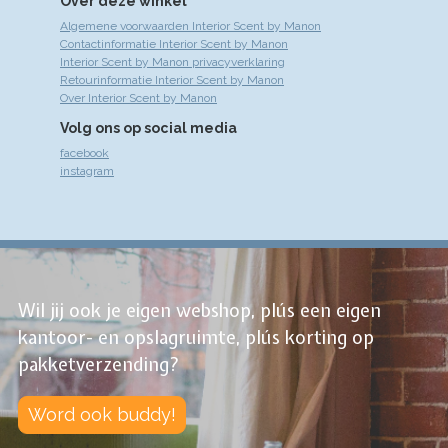
Over deze winkel
Algemene voorwaarden Interior Scent by Manon
Contactinformatie Interior Scent by Manon
Interior Scent by Manon privacyverklaring
Retourinformatie Interior Scent by Manon
Over Interior Scent by Manon
Volg ons op social media
facebook
instagram
Wil jij ook je eigen webshop, plús een eigen
kantoor- en opslagruimte, plús korting op
pakketverzending?
Word ook buddy!