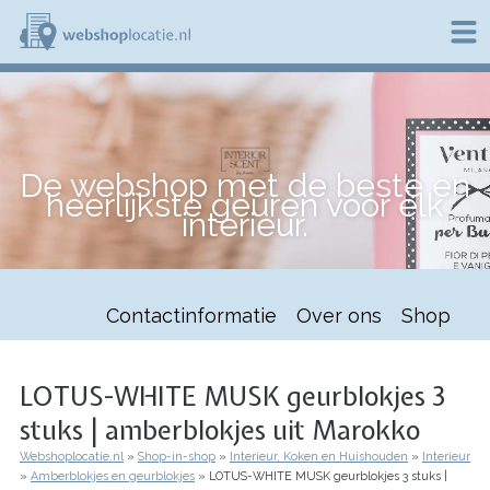
Overslaan
en
naar
de
W
inhoud
e
gaan
b
s
h
De webshop met de beste en
o
heerlijkste geuren voor elk
p
interieur.
l
o
c
a
t
Contactinformatie
Over ons
Shop
i
e
.
n
LOTUS-WHITE MUSK geurblokjes 3
l
stuks | amberblokjes uit Marokko
Webshoplocatie.nl
Shop-in-shop
Interieur, Koken en Huishouden
Interieur
Kruimelpad
Amberblokjes en geurblokjes
LOTUS-WHITE MUSK geurblokjes 3 stuks |