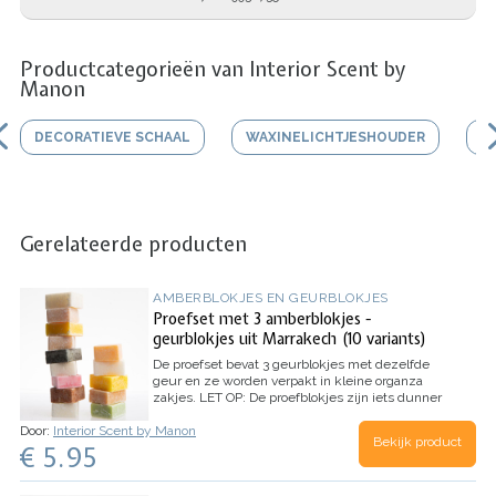
Productcategorieën van Interior Scent by
Manon
DECORATIEVE SCHAAL
WAXINELICHTJESHOUDER
V
Gerelateerde producten
AMBERBLOKJES EN GEURBLOKJES
Proefset met 3 amberblokjes -
geurblokjes uit Marrakech (10 variants)
De proefset bevat 3 geurblokjes met dezelfde
geur en ze worden verpakt in kleine organza
zakjes.
LET OP: De proefblokjes zijn iets dunner
dan de reguliere blokjes of hebben een
Door:
Interior Scent by Manon
oneffenheid, aar de blokjes ruiken absoluut net
Bekijk product
€ 5.95
zo lekker!