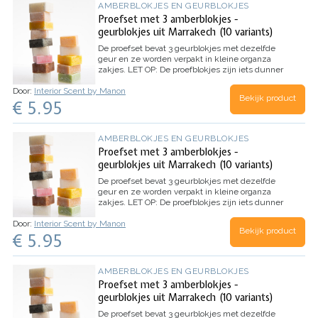
AMBERBLOKJES EN GEURBLOKJES
Proefset met 3 amberblokjes -
geurblokjes uit Marrakech (10 variants)
De proefset bevat 3 geurblokjes met dezelfde
geur en ze worden verpakt in kleine organza
zakjes.
LET OP: De proefblokjes zijn iets dunner
dan de reguliere blokjes of hebben een
Door:
Interior Scent by Manon
oneffenheid, aar de blokjes ruiken absoluut net
Bekijk product
€ 5.95
zo lekker!
AMBERBLOKJES EN GEURBLOKJES
Proefset met 3 amberblokjes -
geurblokjes uit Marrakech (10 variants)
De proefset bevat 3 geurblokjes met dezelfde
geur en ze worden verpakt in kleine organza
zakjes.
LET OP: De proefblokjes zijn iets dunner
dan de reguliere blokjes of hebben een
Door:
Interior Scent by Manon
oneffenheid, aar de blokjes ruiken absoluut net
Bekijk product
€ 5.95
zo lekker!
AMBERBLOKJES EN GEURBLOKJES
Proefset met 3 amberblokjes -
geurblokjes uit Marrakech (10 variants)
De proefset bevat 3 geurblokjes met dezelfde