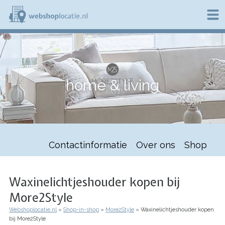
Overslaan
en
naar
de
W
inhoud
e
gaan
b
s
h
home & living
o
p
l
o
c
a
t
Contactinformatie
Over ons
Shop
i
e
.
n
Waxinelichtjeshouder kopen bij
l
More2Style
Webshoplocatie.nl
Shop-in-shop
More2Style
Waxinelichtjeshouder kopen
Kruimelpad
bij More2Style