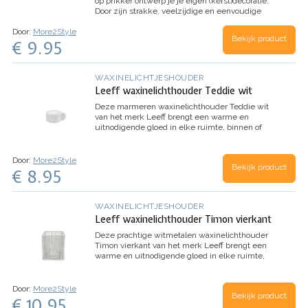
op prikker ontwerp je je eigen (kerst)decoratie.
Door zijn strakke, veelzijdige en eenvoudige
vorm en gemaakt van metaal in de kleur zwart,
Door:
More2Style
past deze prikker voor waxinelichtjes bij elke
Bekijk product
€ 9.95
decoratie die je in gedachte hebt.
WAXINELICHTJESHOUDER
Leeff waxinelichthouder Teddie wit
Deze marmeren waxinelichthouder Teddie wit
van het merk Leeff brengt een warme en
uitnodigende gloed in elke ruimte, binnen of
buiten.
Door:
More2Style
Bekijk product
€ 8.95
WAXINELICHTJESHOUDER
Leeff waxinelichthouder Timon vierkant
Deze prachtige witmetalen waxinelichthouder
Timon vierkant van het merk Leeff brengt een
warme en uitnodigende gloed in elke ruimte,
binnen of buiten.
Door:
More2Style
Bekijk product
€ 10.95