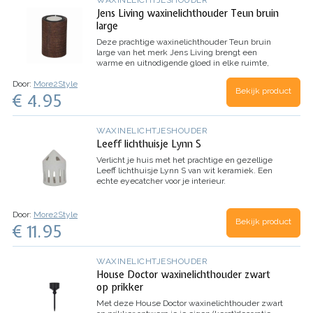
Jens Living waxinelichthouder Teun bruin
large
Deze prachtige waxinelichthouder Teun bruin
large van het merk Jens Living brengt een
warme en uitnodigende gloed in elke ruimte,
binnen of buiten.
Door:
More2Style
Bekijk product
€ 4.95
WAXINELICHTJESHOUDER
Leeff lichthuisje Lynn S
Verlicht je huis met het prachtige en gezellige
Leeff lichthuisje Lynn S van wit keramiek. Een
echte eyecatcher voor je interieur.
Door:
More2Style
Bekijk product
€ 11.95
WAXINELICHTJESHOUDER
House Doctor waxinelichthouder zwart
op prikker
Met deze House Doctor waxinelichthouder zwart