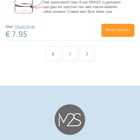
Het waxinelicht Glas 6 van ERNST is gemaakt
van glas en voorzien van een kleine lederen
veter rondom. Creëer een fijne sfeer voor
gezellige avonden.
Door:
More2Style
Bekijk product
€ 7.95
Paginering
Huidige
1
Page
2
pagina