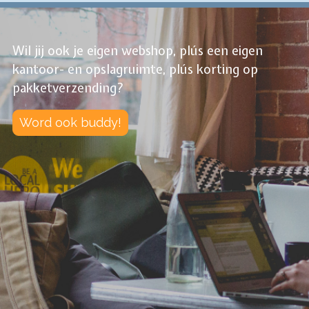
Wil jij ook je eigen webshop, plús een eigen
kantoor- en opslagruimte, plús korting op
pakketverzending?
Word ook buddy!