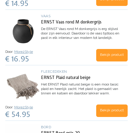
€ 14.95
VAAS
ERNST Vaas rond M donkergrijs
De ERNST Vaas rond M donkergrijs is erg stijlvol
door zijn eenvoud. Daardoor is de vaas tijdloos en
past in elk interieur van modern tot landelijk.
Door:
More2Style
Bekijk product
€ 16.95
FLEECEDEKEN
ERNST Plaid natural beige
​Het ERNST Plaid natural beige is een mooi basic
plaid en heerlijk zacht. Het plaid is gemaakt van
linnen en katoen en daardoor lekker warm.
Door:
More2Style
Bekijk product
€ 54.95
BORD
ERNST Bord grijs 20