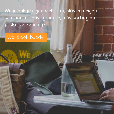
Wil jij ook je eigen webshop, plús een eigen
kantoor- en opslagruimte, plús korting op
pakketverzending?
Word ook buddy!