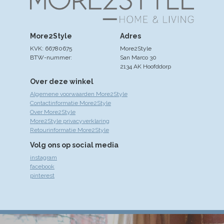
More2Style
Adres
KVK: 66780675
More2Style
BTW-nummer:
San Marco 30
2134 AK Hoofddorp
Over deze winkel
Algemene voorwaarden More2Style
Contactinformatie More2Style
Over More2Style
More2Style privacyverklaring
Retourinformatie More2Style
Volg ons op social media
instagram
facebook
pinterest