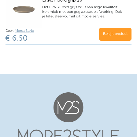
Het ERNST bord grijs 20 is van hoge kwaliteit
keramiek met een geglazuurde afwerking. Dek
je tafel sfeervol met dit mooie servies.
Door:
More2Style
Bekijk product
€ 6.50