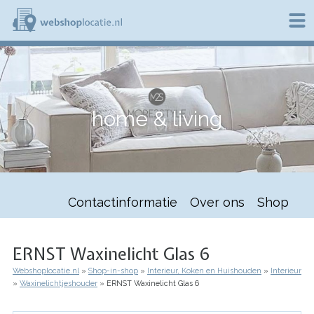
Overslaan
en
naar
de
W
inhoud
e
gaan
b
s
h
home & living
o
p
l
o
c
a
t
Contactinformatie
Over ons
Shop
i
e
.
n
ERNST Waxinelicht Glas 6
l
Webshoplocatie.nl
Shop-in-shop
Interieur, Koken en Huishouden
Interieur
Kruimelpad
Waxinelichtjeshouder
ERNST Waxinelicht Glas 6