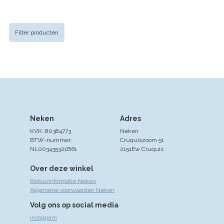
Filter producten
Neken
Adres
KVK: 80384773
Neken
BTW-nummer:
Cruquiszoom 51
NL003435321B61
2151Ew Cruquis
Over deze winkel
Retourinformatie Neken
Algemene voorwaarden Neken
Volg ons op social media
instagram