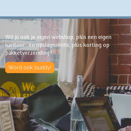
Wil jij ook je eigen webshop, plús een eigen
kantoor- en opslagruimte, plús korting op
pakketverzending?
Word ook buddy!