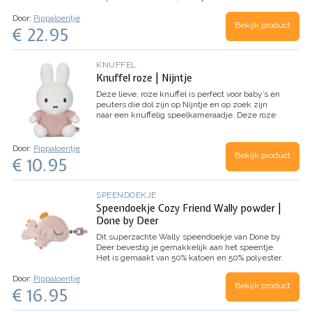
knuffelen. Geschikt voor baby’s vanaf de dag dat
Door:
Pippaloentje
ze geboren zijn. Maar ook grote kindjes
Bekijk product
€ 22.95
knuffelen graag met Jelly.
KNUFFEL
Knuffel roze | Nijntje
Deze lieve, roze knuffel is perfect voor baby’s en
peuters die dol zijn op Nijntje en op zoek zijn
naar een knuffelig speelkameraadje. Deze roze
Nijntje is gemaakt van zacht en pluizig materiaal
dat perfect is om vast te houden en te knuffelen.
Het biedt een gevoel van comfort, geborgenheid
Door:
Pippaloentje
Bekijk product
en het stimuleert de verbeelding en creativiteit.
€ 10.95
De knuffel roze Nijntje is gemaakt van
hoogwaardige materialen en is veilig voor
gebruik door baby’s en peuters. Het voldoet aan
SPEENDOEKJE
de strengste veiligheidsnormen en is ontworpen
Speendoekje Cozy Friend Wally powder |
om lang mee te gaan.
Deze roze Nijntje knuffel
is 25 cm groot. Leuk om cadeau te geven op een
Done by Deer
babyshower of als kraamcadeau.
​​Dit superzachte Wally speendoekje van Done by
Deer bevestig je gemakkelijk aan het speentje.
Het is gemaakt van 50% katoen en 50% polyester.
Geschikt voor baby’s vanaf de dag dat ze
Door:
Pippaloentje
geboren zijn. Het knuffeldoekje kan gewoon in
Bekijk product
€ 16.95
de wasmachine op 40 graden.
Let op:
brievenbuspakketjes versturen we met GLS en
kunnen niet naar een afhaalpunt worden