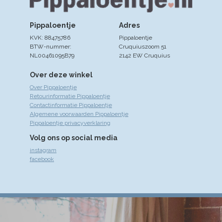
Pippaloentje
Adres
KVK: 88475786
Pippaloentje
BTW-nummer:
Cruquiuszoom 51
NL00461095B79
2142 EW Cruquius
Over deze winkel
Over Pippaloentje
Retourinformatie Pippaloentje
Contactinformatie Pippaloentje
Algemene voorwaarden Pippaloentje
Pippaloentje privacyverklaring
Volg ons op social media
instagram
facebook