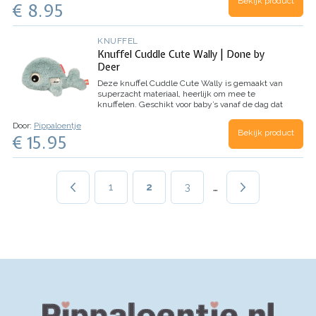
Bekijk product
de zintuigen van de baby gestimuleerd. Het
€ 8.95
Fluffy materiaal waar de rammelaar van is
gemaakt voelt zacht aan de handjes.
We hebben
de rammelaar mint van Nijntje uit voorraad
KNUFFEL
leverbaar en kunnen deze binnen 1-2
Knuffel Cuddle Cute Wally | Done by
werkdagen versturen. We pakken de rammelaar
mooi in zodat je deze direct cadeau kunt geven.
Deer
Deze knuffel Cuddle Cute Wally is gemaakt van
superzacht materiaal, heerlijk om mee te
knuffelen.
Geschikt voor baby’s vanaf de dag dat
ze geboren zijn. Maar ook grote kindjes
Door:
Pippaloentje
knuffelen graag met deze lieve knuffel.
Bekijk product
€ 15.95
Paginering
…
Page
1
Huidige
2
Page
3
pagina