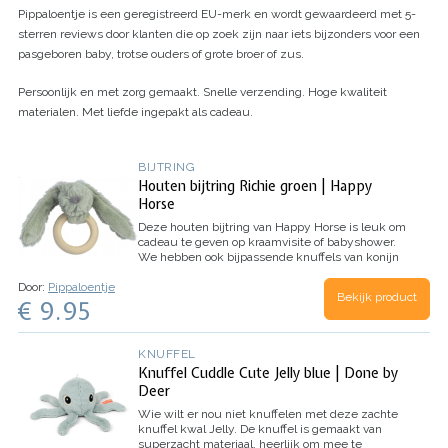
Pippaloentje is een geregistreerd EU-merk en wordt gewaardeerd met 5-
sterren reviews door klanten die op zoek zijn naar iets bijzonders voor een
pasgeboren baby, trotse ouders of grote broer of zus.
Persoonlijk en met zorg gemaakt. Snelle verzending. Hoge kwaliteit
materialen. Met liefde ingepakt als cadeau.
BIJTRING
Houten bijtring Richie groen | Happy
Horse
Deze houten bijtring van Happy Horse is leuk om
cadeau te geven op kraamvisite of babyshower.
We hebben ook bijpassende knuffels van konijn
Richie en samengestelde kraampakketten van
Door:
Pippaloentje
het merk Happy Horse.
Deze handige bijtring zit
Bekijk product
€ 9.95
ook in deze leuke
kraammand
!
Let op:
brievenbuspakketjes versturen we met GLS en
kunnen niet naar een afhaalpunt worden
verstuurd.
KNUFFEL
Knuffel Cuddle Cute Jelly blue | Done by
Deer
Wie wilt er nou niet knuffelen met deze zachte
knuffel kwal Jelly. De knuffel is gemaakt van
superzacht materiaal, heerlijk om mee te