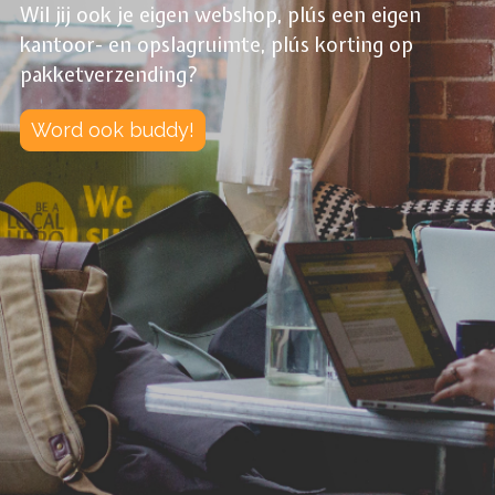
Wil jij ook je eigen webshop, plús een eigen
kantoor- en opslagruimte, plús korting op
pakketverzending?
Word ook buddy!