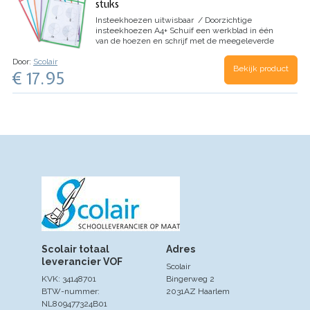
stuks
Insteekhoezen uitwisbaar / Doorzichtige
insteekhoezen A4+
Schuif een werkblad in één
van de hoezen en schrijf met de meegeleverde
stift op de hoes.
Klaar….? Draai de stift om en
Door:
Scolair
gebruik de wisser op de achterkant van de stift
Bekijk product
€ 17.95
om je werk uit te vegen.
U kunt de werkbladen
zo keer op keer blijven gebruiken !
set v 5 stuks
Scolair totaal
Adres
leverancier VOF
Scolair
KVK: 34148701
Bingerweg 2
BTW-nummer:
2031AZ Haarlem
NL809477324B01