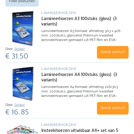
Filter producten
LAMINEERHOEZEN
Lamineerhoezen A3 100stuks (gloss) (3
variants)
Lamineerhoezen A3 formaat, afmeting 303 x 426
mm, 100stuks, glanzend
Premium kwaliteit
lamineerhoezen gemaakt uit PET-film en EVA-
lijm, waardoor de hoezen niet omkrullen.
Door:
Scolair
Hierdoor is het papier makkelijk in de hoezen te
Bekijk product
€ 31.50
stoppen en krijgen uw documenten een fraaie
glanzende afwerking waardoor de kleuren nog
levendiger uitkomen.
LAMINEERHOEZEN
Lamineerhoezen A4 100stuks (gloss) (3
variants)
Lamineerhoezen A4 formaat, afmeting 216×303
mm, 100stuks, glanzend
Premium kwaliteit
lamineerhoezen gemaakt uit PET-film en EVA-
lijm, waardoor de hoezen niet omkrullen.
Door:
Scolair
Hierdoor is het papier makkelijk in de hoezen te
Bekijk product
€ 16.85
stoppen en krijgen uw documenten een fraaie
glanzende afwerking waardoor de kleuren nog
levendiger uitkomen.
LAMINEERHOEZEN
Insteekhoezen uitwisbaar A4+ set van 5