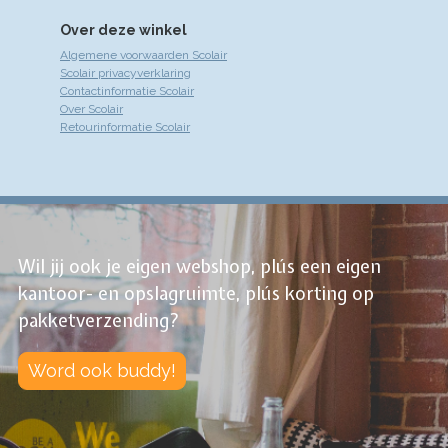
Over deze winkel
Algemene voorwaarden Scolair
Scolair privacyverklaring
Contactinformatie Scolair
Over Scolair
Retourinformatie Scolair
Wil jij ook je eigen webshop, plús een eigen
kantoor- en opslagruimte, plús korting op
pakketverzending?
Word ook buddy!