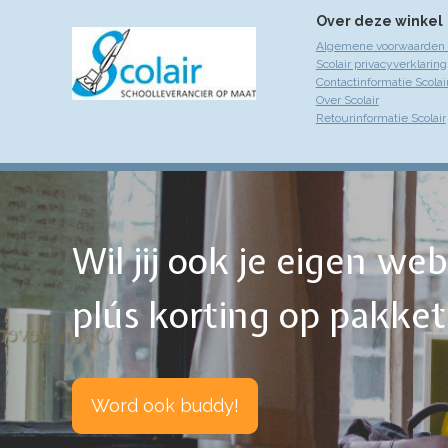
Over deze winkel
Algemene voorwaarden S
Scolair privacyverklaring
Contactinformatie Scolai
Over Scolair
Retourinformatie Scolair
Wil jij ook je eigen w
plús korting op pakke
Word ook buddy!