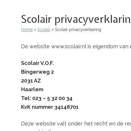
Scolair privacyverklari
Home
Scolair
Scolair privacyverklaring
Kruimelpad
De website www.scolair.nl is eigendom van
Scolair V.O.F.
Bingerweg 2
2031 AZ
Haarlem
Tel: 023 – 5 32 00 34
KvK nummer 34148701
Deze website valt onder het recht en de re