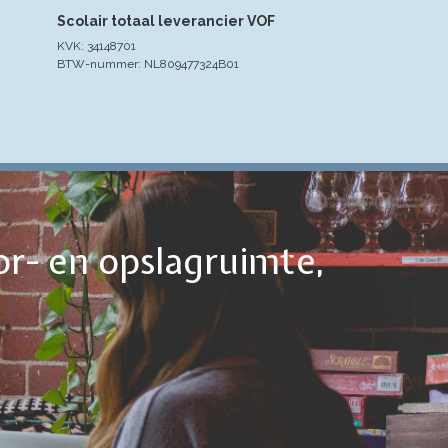
Scolair totaal leverancier VOF
KVK: 34148701
BTW-nummer: NL809477324B01
or- en opslagruimte,