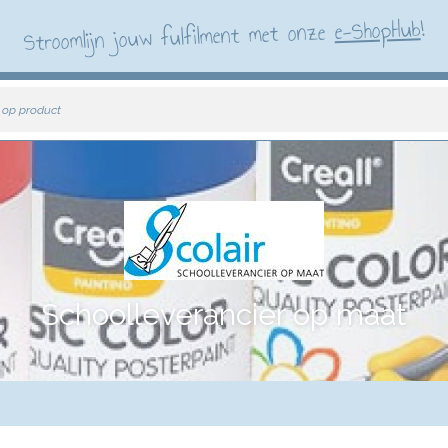
!
e-ShopHub
Stroomlijn jouw fulfilment met onze
 op product
Schoolleverancier op maat