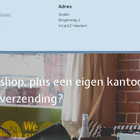
Adres
colair
Scolair
Bingerweg 2
r
2031AZ Haarlem
ebshop, plús een eigen kanto
tverzending?