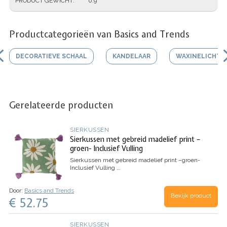
PRODUCT GEWICHT
0.9
Productcategorieën van Basics and Trends
DECORATIEVE SCHAAL
KANDELAAR
WAXINELICHTJ
Gerelateerde producten
SIERKUSSEN
Sierkussen met gebreid madelief print –
groen- Inclusief Vulling
Sierkussen met gebreid madelief print –groen-
Inclusief Vulling
…
Door:
Basics and Trends
Bekijk product
€ 52.75
SIERKUSSEN