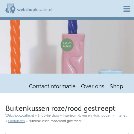
Overslaan
en
naar
de
W
inhoud
e
gaan
b
s
h
o
p
l
o
c
a
t
Contactinformatie
Over ons
Shop
i
e
.
n
Buitenkussen roze/rood gestreept
l
Webshoplocatie.nl
Shop-in-shop
Interieur, Koken en Huishouden
Interieur
Kruimelpad
Sierkussen
Buitenkussen roze/rood gestreept