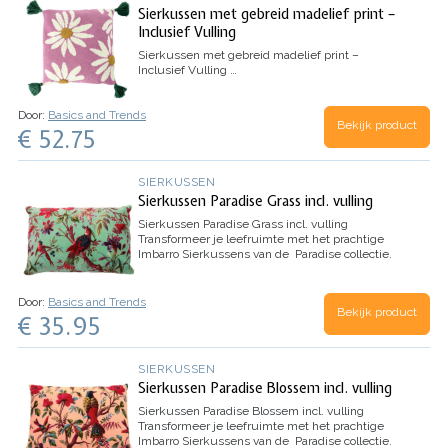
Sierkussen met gebreid madelief print –
Inclusief Vulling
Sierkussen met gebreid madelief print –
Inclusief Vulling
…
Door:
Basics and Trends
Bekijk product
€ 52.75
SIERKUSSEN
Sierkussen Paradise Grass incl. vulling
Sierkussen Paradise Grass incl. vulling
Transformeer je leefruimte met het prachtige
Imbarro Sierkussens van de Paradise collectie.
Dit levendige decoratieve kussen heeft een
betoverend ontwerp geïnspireerd door de natuur,
en brengt…
Door:
Basics and Trends
Bekijk product
€ 35.95
SIERKUSSEN
Sierkussen Paradise Blossem incl. vulling
Sierkussen Paradise Blossem incl. vulling
Transformeer je leefruimte met het prachtige
Imbarro Sierkussens van de Paradise collectie.