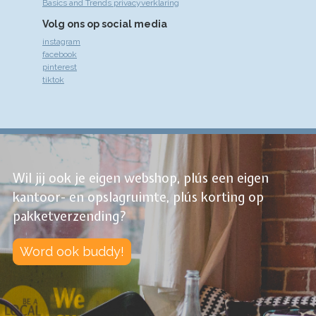
Basics and Trends privacyverklaring
Volg ons op social media
instagram
facebook
pinterest
tiktok
Wil jij ook je eigen webshop, plús een eigen
kantoor- en opslagruimte, plús korting op
pakketverzending?
Word ook buddy!