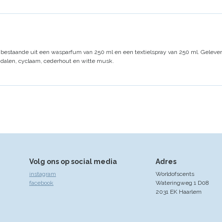
 bestaande uit een wasparfum van 250 ml en een textielspray van 250 ml. Geleve
an dalen, cyclaam, cederhout en witte musk.
Volg ons op social media
Adres
instagram
Worldofscents
facebook
Wateringweg 1 D08
2031 EK Haarlem