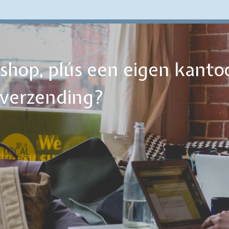
ebshop, plús een eigen kanto
tverzending?