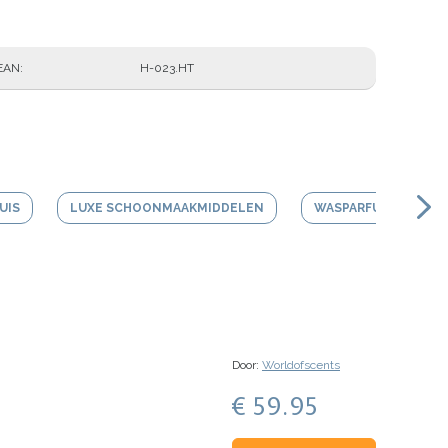
EAN
H-023.HT
UIS
LUXE SCHOONMAAKMIDDELEN
WASPARFUM
Door:
Worldofscents
€ 59.95