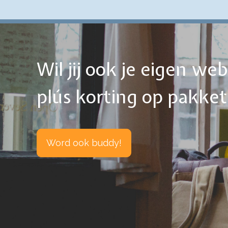
Wil jij ook je eigen w
plús korting op pakke
Word ook buddy!