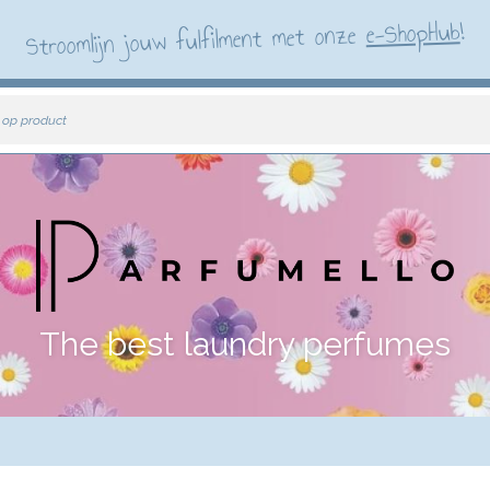
!
e-ShopHub
Stroomlijn jouw fulfilment met onze
 op product
The best laundry perfumes