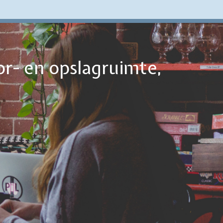
or- en opslagruimte,