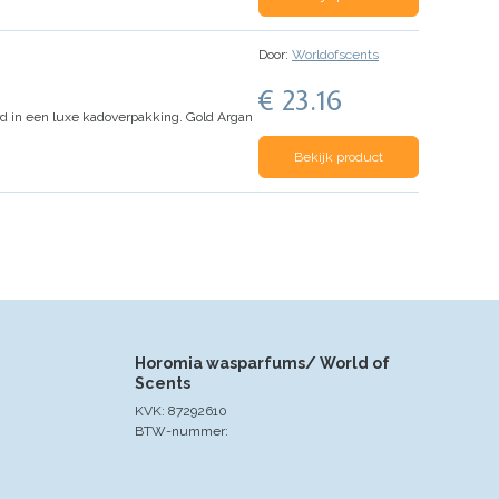
Door:
Worldofscents
€ 23.16
rd in een luxe kadoverpakking.
Gold Argan
Bekijk product
Horomia wasparfums/ World of
Scents
KVK: 87292610
BTW-nummer: