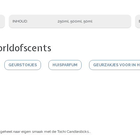
INHOUD
250ml, 500ml, 50ml
rldofscents
GEURSTOKJES
HUISPARFUM
GEURZAKJES VOOR IN H
 geheel naar eigen smaak met de Tochi Candlesticks
…