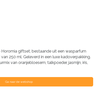
Horomia giftset, bestaande uit een wasparfum
y van 250 ml. Geleverd in een luxe kadoverpakking.
eurmix van oranjebloesem, talkpoeder, jasmijn, iris,
Ga naar de webshop