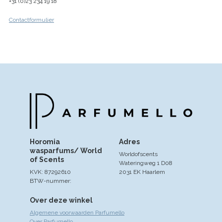
+31 (0)23 234 19 18
Contactformulier
Horomia
Adres
wasparfums/ World
Worldofscents
of Scents
Wateringweg 1 D08
KVK: 87292610
2031 EK Haarlem
BTW-nummer:
Over deze winkel
Algemene voorwaarden Parfumello
Over Parfumello