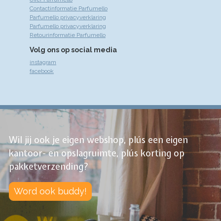
Contactinformatie Parfumello
Parfumello privacyverklaring
Parfumello privacyverklaring
Retourinformatie Parfumello
Volg ons op social media
instagram
facebook
Wil jij ook je eigen webshop, plús een eigen
kantoor- en opslagruimte, plús korting op
pakketverzending?
Word ook buddy!