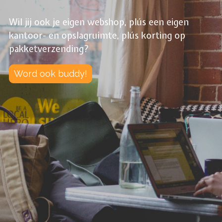
Wil jij ook je eigen webshop, plús een eigen
kantoor- en opslagruimte, plús korting op
pakketverzending?
Word ook buddy!