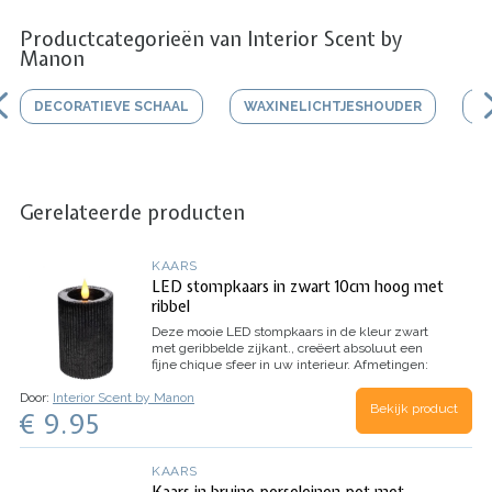
Productcategorieën van Interior Scent by
Manon
DECORATIEVE SCHAAL
WAXINELICHTJESHOUDER
V
Gerelateerde producten
KAARS
LED stompkaars in zwart 10cm hoog met
ribbel
Deze mooie LED stompkaars in de kleur zwart
met geribbelde zijkant., creëert absoluut een
fijne chique sfeer in uw interieur.
Afmetingen:
doorsnede 7 cm / hoogte 10 cm
Door:
Interior Scent by Manon
Bekijk product
€ 9.95
KAARS