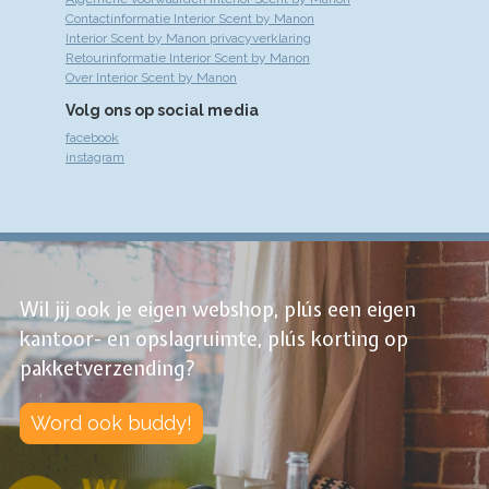
Contactinformatie Interior Scent by Manon
Interior Scent by Manon privacyverklaring
Retourinformatie Interior Scent by Manon
Over Interior Scent by Manon
Volg ons op social media
facebook
instagram
Wil jij ook je eigen webshop, plús een eigen
kantoor- en opslagruimte, plús korting op
pakketverzending?
Word ook buddy!