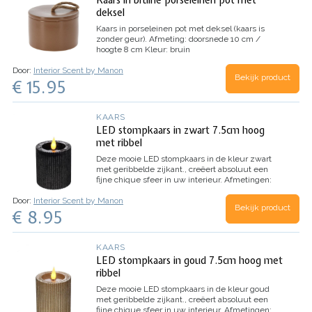
Kaars in bruine porseleinen pot met
deksel
Kaars in porseleinen pot met deksel (kaars is
zonder geur).
Afmeting: doorsnede 10 cm /
hoogte 8 cm
Kleur: bruin
Door:
Interior Scent by Manon
Bekijk product
€ 15.95
KAARS
LED stompkaars in zwart 7.5cm hoog
met ribbel
Deze mooie LED stompkaars in de kleur zwart
met geribbelde zijkant., creëert absoluut een
fijne chique sfeer in uw interieur.
Afmetingen:
doorsnede 7 cm / hoogte 7.5 cm
Door:
Interior Scent by Manon
Bekijk product
€ 8.95
KAARS
LED stompkaars in goud 7.5cm hoog met
ribbel
Deze mooie LED stompkaars in de kleur goud
met geribbelde zijkant., creëert absoluut een
fijne chique sfeer in uw interieur.
Afmetingen: