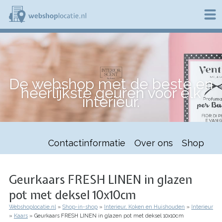
Overslaan
en
naar
de
W
inhoud
e
gaan
b
s
h
De webshop met de beste en
o
heerlijkste geuren voor elk
p
interieur.
l
o
c
a
t
Contactinformatie
Over ons
Shop
i
e
.
n
Geurkaars FRESH LINEN in glazen
l
pot met deksel 10x10cm
Webshoplocatie.nl
Shop-in-shop
Interieur, Koken en Huishouden
Interieur
Kruimelpad
Kaars
Geurkaars FRESH LINEN in glazen pot met deksel 10x10cm