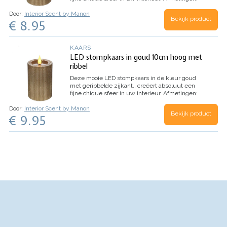
doorsnede 7 cm / hoogte 7.5 cm
Door:
Interior Scent by Manon
Bekijk product
€ 8.95
KAARS
LED stompkaars in goud 10cm hoog met
ribbel
Deze mooie LED stompkaars in de kleur goud
met geribbelde zijkant., creëert absoluut een
fijne chique sfeer in uw interieur.
Afmetingen:
doorsnede 7 cm / hoogte 10 cm
Door:
Interior Scent by Manon
Bekijk product
€ 9.95