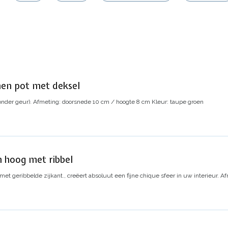
nen pot met deksel
onder geur).
Afmeting: doorsnede 10 cm / hoogte 8 cm
Kleur: taupe groen
 hoog met ribbel
t geribbelde zijkant., creëert absoluut een fijne chique sfeer in uw interieur.
Af