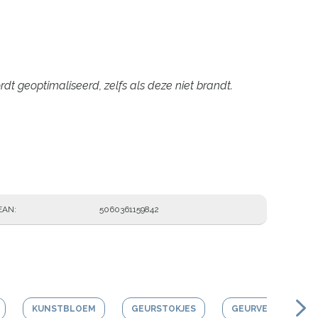
 geoptimaliseerd, zelfs als deze niet brandt.
EAN
5060361159842
KUNSTBLOEM
GEURSTOKJES
GEURVERSTUIVER