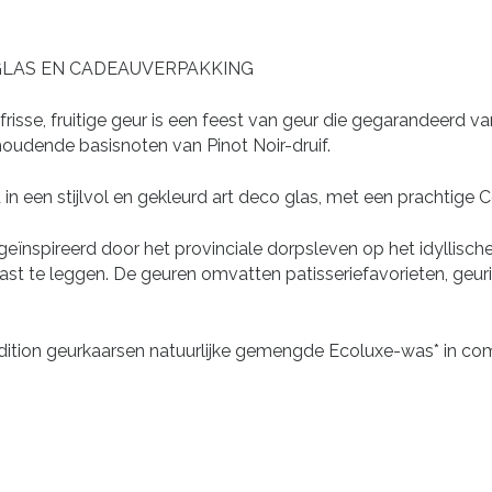
GLAS EN CADEAUVERPAKKING
se, fruitige geur is een feest van geur die gegarandeerd va
oudende basisnoten van Pinot Noir-druif.
n een stijlvol en gekleurd art deco glas, met een prachtige
eïnspireerd door het provinciale dorpsleven op het idyllische
ast te leggen. De geuren omvatten patisseriefavorieten, geurig
dition geurkaarsen natuurlijke gemengde Ecoluxe-was* in comb