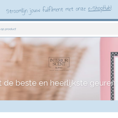
!
e-ShopHub
Stroomlijn jouw fulfilment met onze
 op product
e beste en heerlijkste geuren vo