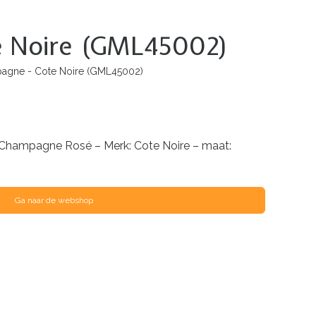
te Noire (GML45002)
pagne - Cote Noire (GML45002)
Champagne Rosé – Merk: Cote Noire – maat:
Ga naar de webshop