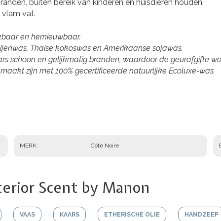
 branden, buiten bereik van kinderen en huisdieren houden.
 vlam vat.
eekbaar en hernieuwbaar.
ijenwas, Thaise kokoswas en Amerikaanse sojawas.
 schoon en gelijkmatig branden, waardoor de geurafgifte wordt
akt zijn met 100% gecertificeerde natuurlijke Ecoluxe-was.
MERK
Côte Noire
terior Scent by Manon
VAAS
KAARS
ETHERISCHE OLIE
HANDZEEP