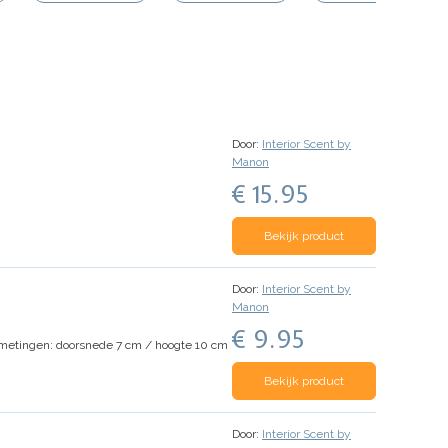
Door:
Interior Scent by
Manon
€ 15.95
Bekijk product
Door:
Interior Scent by
Manon
€ 9.95
metingen: doorsnede 7 cm / hoogte 10 cm
Bekijk product
Door:
Interior Scent by