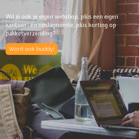
Wil jij ook je eigen webshop, plús een eigen
kantoor- en opslagruimte, plús korting op
pakketverzending?
Word ook buddy!