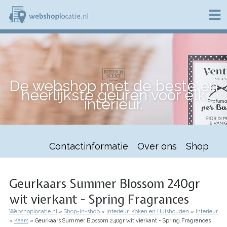
Overslaan
en
naar
de
W
inhoud
e
gaan
b
s
h
De webshop met de beste en
o
heerlijkste geuren voor elk
p
interieur.
l
o
c
a
t
Contactinformatie
Over ons
Shop
i
e
.
n
Geurkaars Summer Blossom 240gr
l
wit vierkant - Spring Fragrances
Webshoplocatie.nl
Shop-in-shop
Interieur, Koken en Huishouden
Interieur
Kruimelpad
Kaars
Geurkaars Summer Blossom 240gr wit vierkant - Spring Fragrances