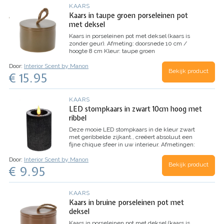
KAARS
Kaars in taupe groen porseleinen pot
met deksel
Kaars in porseleinen pot met deksel (kaars is
zonder geur).
Afmeting: doorsnede 10 cm /
hoogte 8 cm
Kleur: taupe groen
Door:
Interior Scent by Manon
Bekijk product
€ 15.95
KAARS
LED stompkaars in zwart 10cm hoog met
ribbel
Deze mooie LED stompkaars in de kleur zwart
met geribbelde zijkant., creëert absoluut een
fijne chique sfeer in uw interieur.
Afmetingen:
doorsnede 7 cm / hoogte 10 cm
Door:
Interior Scent by Manon
Bekijk product
€ 9.95
KAARS
Kaars in bruine porseleinen pot met
deksel
Kaars in porseleinen pot met deksel (kaars is