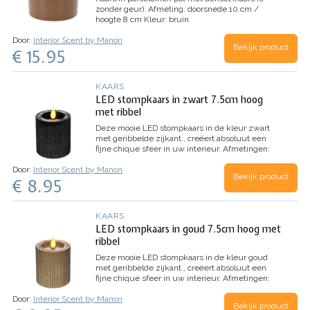
zonder geur).
Afmeting: doorsnede 10 cm /
hoogte 8 cm
Kleur: bruin
Door:
Interior Scent by Manon
Bekijk product
€ 15.95
KAARS
LED stompkaars in zwart 7.5cm hoog
met ribbel
Deze mooie LED stompkaars in de kleur zwart
met geribbelde zijkant., creëert absoluut een
fijne chique sfeer in uw interieur.
Afmetingen:
doorsnede 7 cm / hoogte 7.5 cm
Door:
Interior Scent by Manon
Bekijk product
€ 8.95
KAARS
LED stompkaars in goud 7.5cm hoog met
ribbel
Deze mooie LED stompkaars in de kleur goud
met geribbelde zijkant., creëert absoluut een
fijne chique sfeer in uw interieur.
Afmetingen:
doorsnede 7 cm / hoogte 7.5 cm
Door:
Interior Scent by Manon
Bekijk product