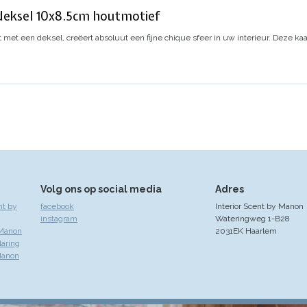
 deksel 10x8.5cm houtmotief
t met een deksel, creëert absoluut een fijne chique sfeer in uw interieur.
Deze kaa
Volg ons op social media
Adres
nt by
facebook
Interior Scent by Manon
instagram
Wateringweg 1-B28
 Manon
2031EK Haarlem
laring
Manon