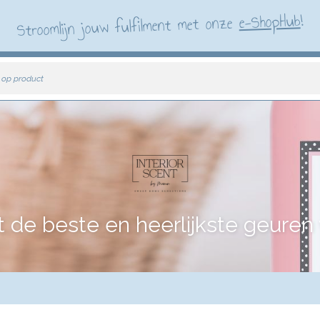
!
e-ShopHub
Stroomlijn jouw fulfilment met onze
 op product
e beste en heerlijkste geuren vo