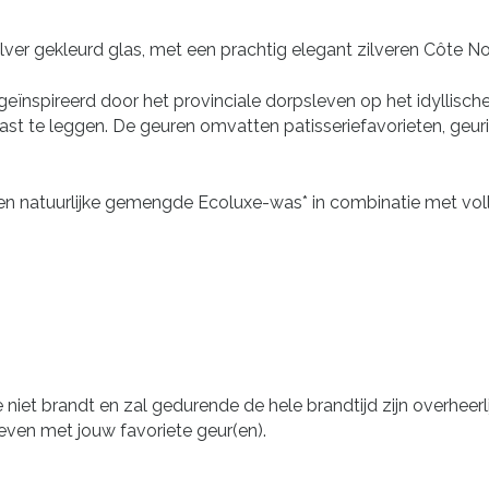
ilver gekleurd glas, met een prachtig elegant zilveren Côte 
eïnspireerd door het provinciale dorpsleven op het idyllische
ast te leggen. De geuren omvatten patisseriefavorieten, geurig
 natuurlijke gemengde Ecoluxe-was* in combinatie met volle ge
niet brandt en zal gedurende de hele brandtijd zijn overheerli
geven met jouw favoriete geur(en).