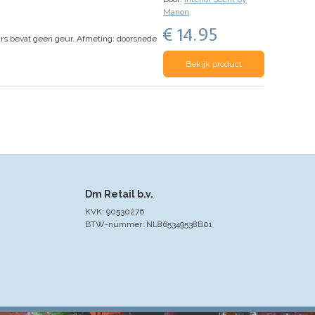
Manon
€ 14.95
rs bevat geen geur.
Afmeting: doorsnede
Bekijk product
Dm Retail b.v.
KVK: 90530276
BTW-nummer: NL865349538B01