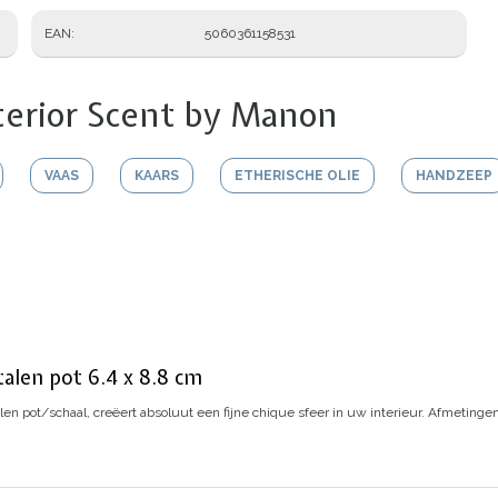
EAN
5060361158531
terior Scent by Manon
VAAS
KAARS
ETHERISCHE OLIE
HANDZEEP
talen pot 6.4 x 8.8 cm
en pot/schaal, creëert absoluut een fijne chique sfeer in uw interieur.
Afmetingen