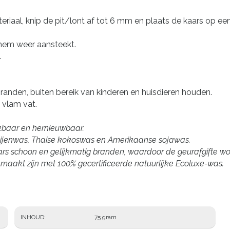
riaal, knip de pit/lont af tot 6 mm en plaats de kaars op een
 hem weer aansteekt.
.
 branden, buiten bereik van kinderen en huisdieren houden.
 vlam vat.
eekbaar en hernieuwbaar.
ijenwas, Thaise kokoswas en Amerikaanse sojawas.
 schoon en gelijkmatig branden, waardoor de geurafgifte wordt
akt zijn met 100% gecertificeerde natuurlijke Ecoluxe-was.
INHOUD
75 gram