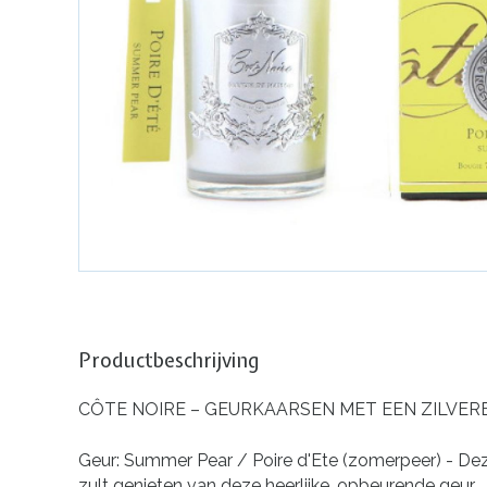
Productbeschrijving
CÔTE NOIRE – GEURKAARSEN MET EEN ZILVE
Geur: Summer Pear
/ Poire d'Ete (zomerpeer) - Dez
zult genieten van deze heerlijke, opbeurende geur.