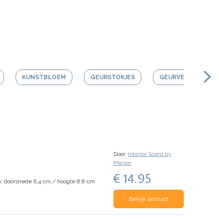
KUNSTBLOEM
GEURSTOKJES
GEURVERSTUIVER
Door:
Interior Scent by
Manon
€ 14.95
: doorsnede 6.4 cm / hoogte 8.8 cm
Bekijk product