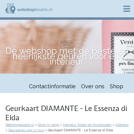
Overslaan
en
naar
de
W
inhoud
e
gaan
b
s
h
De webshop met de beste en
o
heerlijkste geuren voor elk
p
interieur.
l
o
c
a
t
Contactinformatie
Over ons
Shop
i
e
.
n
Geurkaart DIAMANTE - Le Essenza di
l
Elda
Webshoplocatie.nl
Shop-in-shop
Interieur, Koken en Huishouden
Interieur
Kruimelpad
Geurzakjes voor in huis
Geurkaart DIAMANTE - Le Essenza di Elda