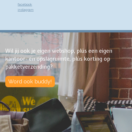
facebook
instagram
Wil jij ook je eigen webshop, plús een eigen
kantoor- en opslagruimte, plús korting op
pakketverzending?
Word ook buddy!