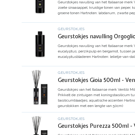
Geurstokjes navulling van het Italiaanse merk Ve
zoete sinaasappel, kruidige tonen van peper,
groene tonen
Hartnoten: labdanum, zwarte pe
GEURSTOKJES
Geurstokjes navulling Orgoglio
Geurstokjes navulling van het Italiaanse merk Ve
eucalyptus, perzikpulp en bergamot, tussen jas
eucalyptusbladeren
Hartnoten: lelietje-van-dal
GEURSTOKJES
Geurstokjes Gioia 500ml - Vent
Geurstokjes van het Italiaanse merk Ventilii Mil
Prikkelt de zintuigen met koningsbasilicum tu
basilicumblaadjes, aquatische accenten
Hartnot
geurstokken met een lengte van 50cm)
GEURSTOKJES
Geurstokjes Purezza 500ml - V