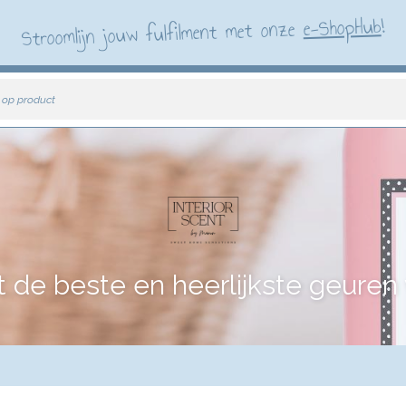
!
e-ShopHub
Stroomlijn jouw fulfilment met onze
 op product
e beste en heerlijkste geuren vo