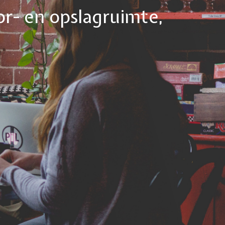
or- en opslagruimte,