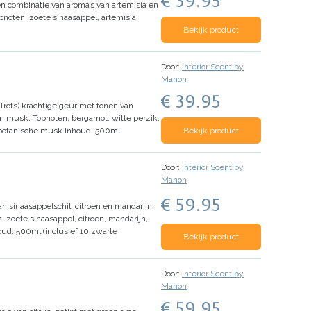
€ 39.95
 combinatie van aroma’s van artemisia en
pnoten: zoete sinaasappel, artemisia,
Bekijk product
Door:
Interior Scent by
Manon
€ 39.95
Trots) krachtige geur met tonen van
en musk.
Topnoten: bergamot, witte perzik,
, botanische musk
Inhoud: 500ml
Bekijk product
Door:
Interior Scent by
Manon
€ 59.95
 sinaasappelschil, citroen en mandarijn.
: zoete sinaasappel, citroen, mandarijn,
oud: 500ml (inclusief 10 zwarte
Bekijk product
Door:
Interior Scent by
Manon
€ 59.95