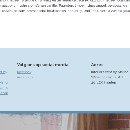
ano, met een stijlvolle uitstraling en de heerlijke geur
PUREZZA
met een combinati
n gastronomische aroma’s van vanille.
Topnoten: limoen, sinaasappel, percocca, ge
e, copahubalsem, aromatische houtsoorten
Inhoud: 500ml (inclusief 10 zwarte ge
Volg ons op social media
Adres
nt by
facebook
Interior Scent by Manon
instagram
Wateringweg 1-B28
 Manon
2031EK Haarlem
laring
Manon