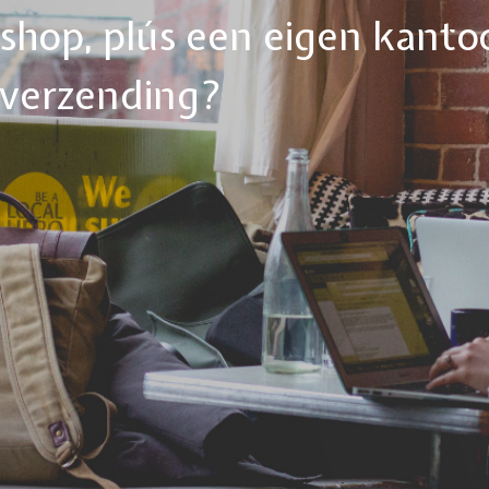
ebshop, plús een eigen kanto
tverzending?