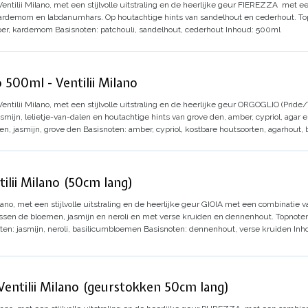
ntilii Milano, met een stijlvolle uitstraling en de heerlijke geur
FIEREZZA
met een
 kardemom en labdanumhars. Op houtachtige hints van sandelhout en cederhout.
To
per, kardemom
Basisnoten: patchouli, sandelhout, cederhout
Inhoud: 500ml
 500ml - Ventilii Milano
ntilii Milano, met een stijlvolle uitstraling en de heerlijke geur
ORGOGLIO
(Pride/
mijn, lelietje-van-dalen en houtachtige hints van grove den, amber, cypriol, agar 
en, jasmijn, grove den
Basisnoten: amber, cypriol, kostbare houtsoorten, agarhout
ilii Milano (50cm lang)
ano, met een stijlvolle uitstraling en de heerlijke geur
GIOIA
met een combinatie van
ssen de bloemen, jasmijn en neroli en met verse kruiden en dennenhout.
Topnoten
en: jasmijn, neroli, basilicumbloemen
Basisnoten: dennenhout, verse kruiden
Inh
entilii Milano (geurstokken 50cm lang)