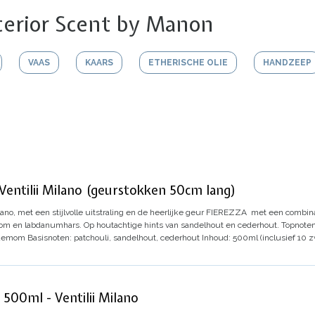
terior Scent by Manon
VAAS
KAARS
ETHERISCHE OLIE
HANDZEEP
Ventilii Milano (geurstokken 50cm lang)
ano, met een stijlvolle uitstraling en de heerlijke geur
FIEREZZA
met een combinat
mom en labdanumhars. Op houtachtige hints van sandelhout en cederhout.
Topnoten
rdemom
Basisnoten: patchouli, sandelhout, cederhout
Inhoud: 500ml (inclusief 10 
 500ml - Ventilii Milano