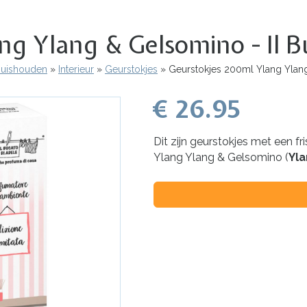
g Ylang & Gelsomino - Il B
 Huishouden
Interieur
Geurstokjes
Geurstokjes 200ml Ylang Ylang
€ 26.95
Dit zijn geurstokjes met een fri
Ylang Ylang & Gelsomino (
Yla