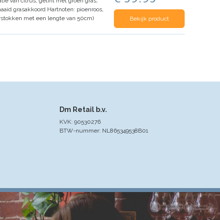
e van citrus, getint met groen gras,
maaid grasakkoord
Hartnoten: pioenroos,
urstokken met een lengte van 50cm)
Bekijk product
Dm Retail b.v.
KVK: 90530276
BTW-nummer: NL865349538B01