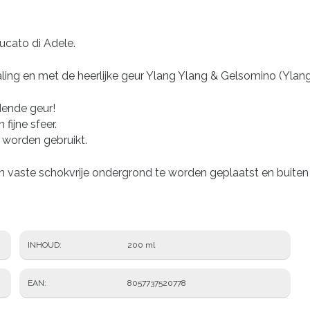
ucato di Adele.
straling en met de heerlijke geur Ylang Ylang & Gelsomino (Yla
dende geur!
fijne sfeer.
 worden gebruikt.
n vaste schokvrije ondergrond te worden geplaatst en buiten 
INHOUD
200 ml
EAN
8057737520778