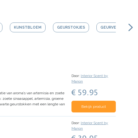
KUNSTBLOEM
GEURSTOKJES
GEURVERSTUIVER
Door:
Interior Scent by
Manon
€ 59.95
ie van aroma’s van artemisia en zoete
: zoete sinaasappel, artemisia, groene
zwarte geurstokken met een lengte van
Bekijk product
Door:
Interior Scent by
Manon