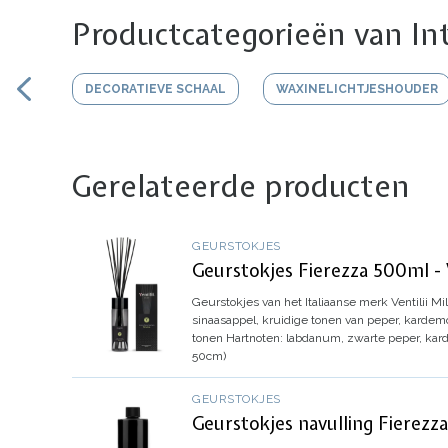
Productcategorieën van In
DECORATIEVE SCHAAL
WAXINELICHTJESHOUDER
Gerelateerde producten
GEURSTOKJES
Geurstokjes Fierezza 500ml - 
Geurstokjes van het Italiaanse merk Ventilii Mil
sinaasappel, kruidige tonen van peper, karde
tonen
Hartnoten: labdanum, zwarte peper, ka
50cm)
GEURSTOKJES
Geurstokjes navulling Fierezza