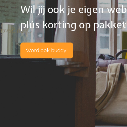
Wil jij ook je eigen w
plús korting op pakke
Word ook buddy!