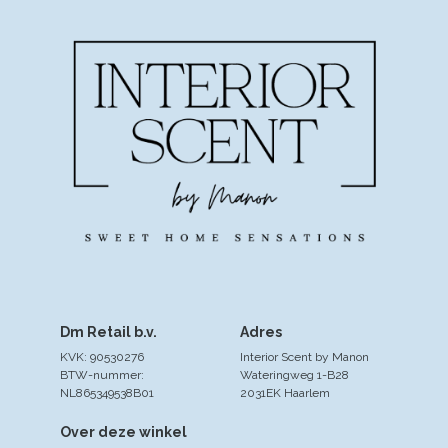
Dm Retail b.v.
Adres
KVK: 90530276
Interior Scent by Manon
BTW-nummer:
Wateringweg 1-B28
NL865349538B01
2031EK Haarlem
Over deze winkel