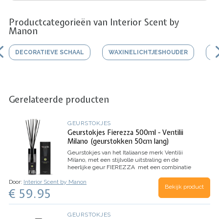
Productcategorieën van Interior Scent by
Manon
DECORATIEVE SCHAAL
WAXINELICHTJESHOUDER
V
Gerelateerde producten
GEURSTOKJES
Geurstokjes Fierezza 500ml - Ventilii
Milano (geurstokken 50cm lang)
Geurstokjes van het Italiaanse merk Ventilii
Milano, met een stijlvolle uitstraling en de
heerlijke geur
FIEREZZA
met een combinatie
van aroma’s van artemisia en zoete sinaasappel,
Door:
Interior Scent by Manon
kruidige tonen van peper, kardemom en
Bekijk product
€ 59.95
labdanumhars. Op houtachtige hints van
sandelhout en cederhout.
Topnoten: zoete
sinaasappel, artemisia, groene tonen
Hartnoten:
labdanum, zwarte peper, kardemom
Basisnoten:
GEURSTOKJES
patchouli, sandelhout, cederhout
Inhoud: 500ml