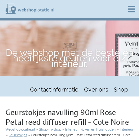
Overslaan
en
naar
de
W
inhoud
e
gaan
b
s
h
De webshop met de beste en
o
heerlijkste geuren voor elk
p
interieur.
l
o
c
a
t
Contactinformatie
Over ons
Shop
i
e
.
n
Geurstokjes navulling 90ml Rose
l
Petal reed diffuser refill - Cote Noire
Webshoplocatie.nl
Shop-in-shop
Interieur, Koken en Huishouden
Interieur
Kruimelpad
Geurstokjes
Geurstokjes navulling 90ml Rose Petal reed diffuser refill - Cote