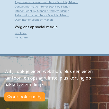
Algemene voorwaarden Interior Scent by Manon
Contactinformatie Interior Scent by Manon
Interior Scent by Manon privacyverklaring
Retourinformatie Interior Scent by Manon
Over Interior Scent by Manon
Volg ons op social media
facebook
instagram
Wil jij ook je eigen webshop, plús een eigen
kantoor- en opslagruimte, plús korting op
pakketverzending?
Word ook buddy!