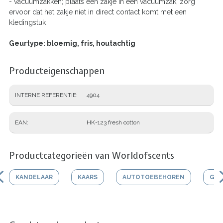
- vacuümzakken; plaats een zakje in een vacuümzak, zorg
ervoor dat het zakje niet in direct contact komt met een
kledingstuk
Geurtype: bloemig, fris, houtachtig
Producteigenschappen
INTERNE REFERENTIE
4904
EAN
HK-123 fresh cotton
Productcategorieën van Worldofscents
KANDELAAR
KAARS
AUTOTOEBEHOREN
GEU