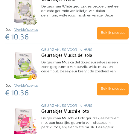
De geur van
White
geurzakjes betovert met een
delicate geurmix van lelietje-van-dalen,
geranium, witte roos, musk en vanille. Deze
geur combineert de tederheid van lelietje-van-
dalen en witte roos met geranium. De muskus
en vanille geven een sensuele en blijvende
Door:
Worldofscents
Bekijk product
diepte aan deze elegante geur. Plaats deze
€ 10.36
geurzakjes overal waar je een subtiele en
verfijnde geurervaring wilt beleven.
GEURZAKJES VOOR IN HUIS
Geurzakjes Musica del sole
De geur van
Musica del Sole
geurzakjes is een
zonnige geurmix van perzik, witte musk en
cederhout. Deze geur brengt de zoetheid van
perzik samen met de sensuele en blijvende
noten van witte musk en cederhout. Plaats deze
geurzakjes overal waar je een opbeurende en
Door:
Worldofscents
Bekijk product
warme geurervaring wilt beleven, en laat de zon
€ 10.36
in elke ruimte schijnen.
GEURZAKJES VOOR IN HUIS
Geurzakjes Muschi e loto
De geur van
Muschi e Loto
geurzakjes betovert
met een heerlijke geurmix van lotusbloem,
perzik, roos, anijs en witte musk. Deze geur
combineert de betoverende aroma’s van