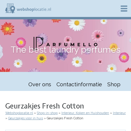
Overslaan
en
naar
de
W
inhoud
e
gaan
b
s
h
The best laundry perfumes
o
p
l
o
c
a
t
Over ons
Contactinformatie
Shop
i
e
.
n
Geurzakjes Fresh Cotton
l
Webshoplocatie.nl
Shop-in-shop
Interieur, Koken en Huishouden
Interieur
Kruimelpad
Geurzakjes voor in huis
Geurzakjes Fresh Cotton