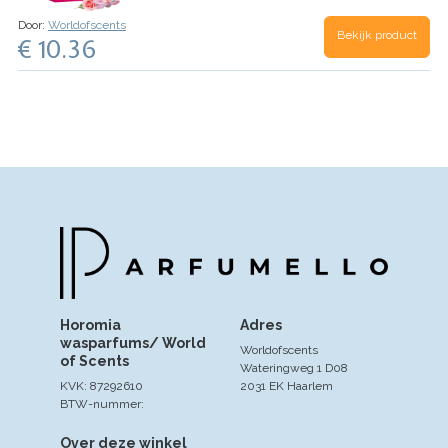
lotusbloem en sappige perzik met de subtiele
zoetheid van roos en de verrassende twist van
Door:
Worldofscents
Bekijk product
anijs. De witte musk voegt een sensuele en
€ 10.36
blijvende diepte toe aan deze intrigerende geur.
Plaats deze geurzakjes overal waar je een
betoverende en verfrissende geurervaring wilt
beleven.
Horomia
Adres
wasparfums/ World
Worldofscents
of Scents
Wateringweg 1 D08
KVK: 87292610
2031 EK Haarlem
BTW-nummer:
Over deze winkel