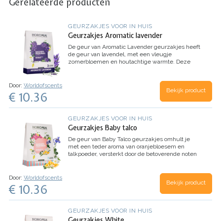
Gerelateerde producten
GEURZAKJES VOOR IN HUIS
Geurzakjes Aromatic lavender
De geur van
Aromatic Lavender
geurzakjes heeft
de geur van lavendel, met een vleugje
zomerbloemen en houtachtige warmte. Deze
geurmix brengt de kalmerende noten van
lavendel samen met de verfrissende aroma’s van
zomerbloemen en een subtiele aardse toon van
Door:
Worldofscents
Bekijk product
hout. Plaats deze geurzakjes overal waar je een
€ 10.36
ontspannende en verfrissende geurervaring wilt
beleven.
GEURZAKJES VOOR IN HUIS
Geurzakjes Baby talco
De geur van
Baby Talco
geurzakjes omhult je
met een teder aroma van oranjebloesem en
talkpoeder, versterkt door de betoverende noten
van jasmijn en iris. De toevoeging van musk en
patchouli hout geeft deze geur een warme en
blijvende diepte. Plaats deze geurzakjes overal
Door:
Worldofscents
Bekijk product
waar je een zachte en rustgevende geurervaring
€ 10.36
wilt beleven, perfect voor het creëren van een
ontspannen sfeer.
GEURZAKJES VOOR IN HUIS
Geurzakjes White