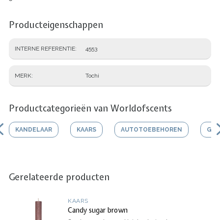
Producteigenschappen
INTERNE REFERENTIE
4553
MERK
Tochi
Productcategorieën van Worldofscents
KANDELAAR
KAARS
AUTOTOEBEHOREN
GEU
Gerelateerde producten
KAARS
Candy sugar brown