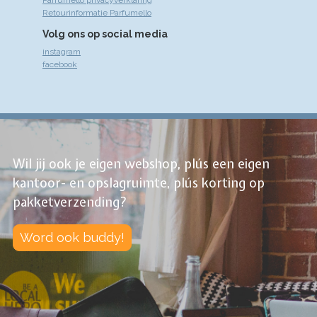
Parfumello privacyverklaring
Retourinformatie Parfumello
Volg ons op social media
instagram
facebook
Wil jij ook je eigen webshop, plús een eigen
kantoor- en opslagruimte, plús korting op
pakketverzending?
Word ook buddy!