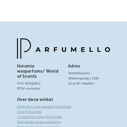
Horomia
Adres
wasparfums/ World
Worldofscents
of Scents
Wateringweg 1 D08
KVK: 87292610
2031 EK Haarlem
BTW-nummer:
Over deze winkel
Algemene voorwaarden Parfumello
Over Parfumello
Contactinformatie Parfumello
Parfumello privacyverklaring