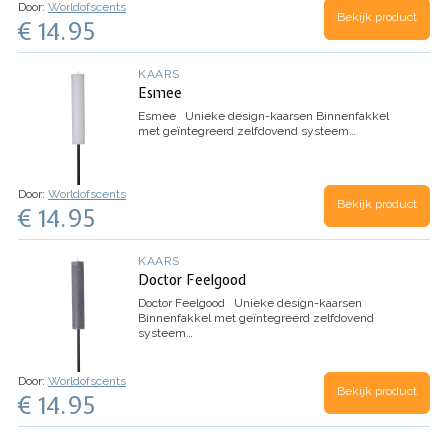
Door:
Worldofscents
Bekijk product
€ 14.95
KAARS
Esmee
Esmee
Unieke design-kaarsen
Binnenfakkel
met geïntegreerd zelfdovend systeem
…
Door:
Worldofscents
Bekijk product
€ 14.95
KAARS
Doctor Feelgood
Doctor Feelgood
Unieke design-kaarsen
Binnenfakkel met geïntegreerd zelfdovend
systeem
…
Door:
Worldofscents
Bekijk product
€ 14.95