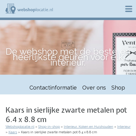
Overslaan
en
naar
de
W
inhoud
e
gaan
b
s
h
De webshop met de beste en
o
heerlijkste geuren voor elk
p
interieur.
l
o
c
a
t
Contactinformatie
Over ons
Shop
i
e
.
n
Kaars in sierlijke zwarte metalen pot
l
6.4 x 8.8 cm
Webshoplocatie.nl
Shop-in-shop
Interieur, Koken en Huishouden
Interieur
Kruimelpad
Kaars
Kaars in sierlijke zwarte metalen pot 6.4 x 8.8 cm