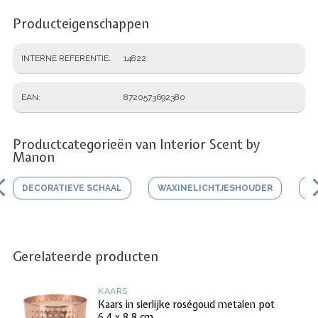
Producteigenschappen
INTERNE REFERENTIE
14822
EAN
8720573692380
Productcategorieën van Interior Scent by
Manon
DECORATIEVE SCHAAL
WAXINELICHTJESHOUDER
V
Gerelateerde producten
KAARS
Kaars in sierlijke roségoud metalen pot
6.4 x 8.8 cm