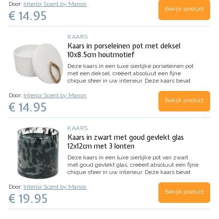
Door:
Interior Scent by Manon
Bekijk product
€ 14.95
KAARS
Kaars in porseleinen pot met deksel
10x8.5cm houtmotief
Deze kaars in een luxe sierlijke porseleinen pot
met een deksel, creëert absoluut een fijne
chique sfeer in uw interieur.
Deze kaars bevat
geen geur.
Afmeting: doorsnede 10 cm / hoogte
Door:
Interior Scent by Manon
8.5 cm
Bekijk product
€ 14.95
KAARS
Kaars in zwart met goud gevlekt glas
12x12cm met 3 lonten
Deze kaars in een luxe sierlijke pot van zwart
met goud gevlekt glas, creëert absoluut een fijne
chique sfeer in uw interieur. Deze kaars bevat
geen geur.
Deze kaars heeft 3 lonten.
Afmeting:
Door:
Interior Scent by Manon
doorsnede 12 cm / hoogte 12 cm
Bekijk product
€ 19.95