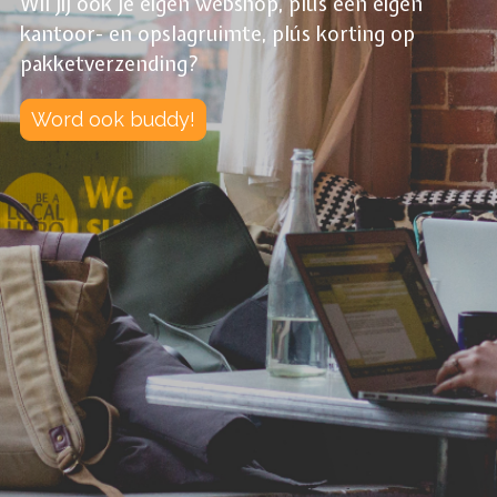
Wil jij ook je eigen webshop, plús een eigen
kantoor- en opslagruimte, plús korting op
pakketverzending?
Word ook buddy!