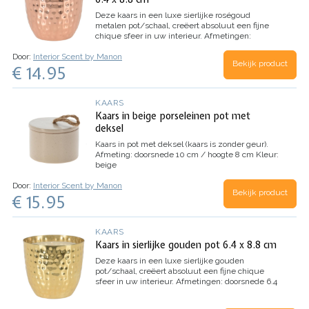
Deze kaars in een luxe sierlijke roségoud
metalen pot/schaal, creëert absoluut een fijne
chique sfeer in uw interieur.
Afmetingen:
doorsnede 6.4 cm / hoogte 8.8 cm
Gewicht: 500
Door:
Interior Scent by Manon
gram – ca. 40 branduren
Bekijk product
€ 14.95
KAARS
Kaars in beige porseleinen pot met
deksel
Kaars in pot met deksel (kaars is zonder geur).
Afmeting: doorsnede 10 cm / hoogte 8 cm
Kleur:
beige
Door:
Interior Scent by Manon
Bekijk product
€ 15.95
KAARS
Kaars in sierlijke gouden pot 6.4 x 8.8 cm
Deze kaars in een luxe sierlijke gouden
pot/schaal, creëert absoluut een fijne chique
sfeer in uw interieur.
Afmetingen: doorsnede 6.4
cm / hoogte 8.8 cm
Gewicht: 500 gram – ca. 40
branduren