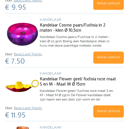
Door:
Basics and Trends
heeft een houdertje voor een kaars in het
Bekijk product
€ 9.95
midden. Hiermee kun je…
KANDELAAR
Kandelaar Cosmo paars/Fuchsia in 2
maten - klen Ø 10,5cm
Kandelaar Cosmo paars/Fuchsia in 2 maten -
klen Ø 10,5cm
Breng een feestelijke sfeer in
huis met deze prachtige metallic ronde
kandelaar! Het lijkt een beetje op een schaaltje,
Door:
Basics and Trends
maar het heeft een houdertje voor een kaars in
Bekijk product
€ 7.50
het midden. Hiermee kun je…
KANDELAAR
Kandelaar Flower geel/ fuchsia roze maat
S en M - Maat M Ø 15cm
Kandelaar Flower geel/ fuchsia roze maat S en
M - Maat M Ø 15cm
De Flower kandelaar doet
zijn naam eer aan door zijn vorm en de
vrolijke kleuren. Wat zijn ze lief om te zien ! Zet
Door:
Basics and Trends
er een aantal kandelaartjes in verschillende
Bekijk product
€ 11.95
kleuren bij elkaar en het lijkt…
KANDELAAR