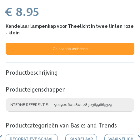
€ 8.95
Kandelaar lampenkap voor Theelicht in twee tinten roze
- klein
Ga naar de webshop
Productbeschrijving
Producteigenschappen
INTERNE REFERENTIE
9049006014801-48503699669329
Productcategorieën van Basics and Trends
DECORATIEVE SCHAAL
KANDELAAR
WAXINELICHTJ