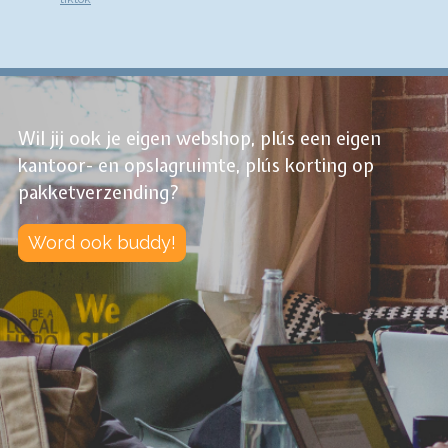
Wil jij ook je eigen webshop, plús een eigen
kantoor- en opslagruimte, plús korting op
pakketverzending?
Word ook buddy!