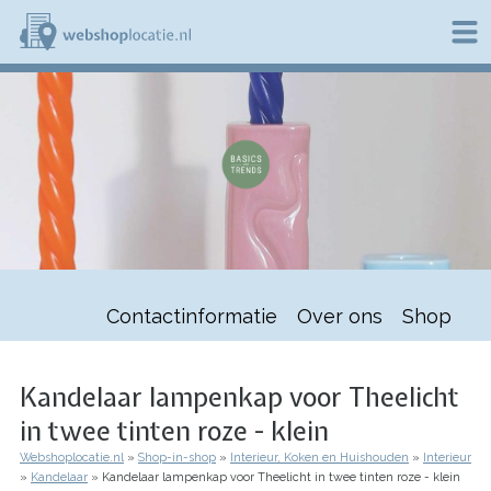
Overslaan
en
naar
de
W
inhoud
e
gaan
b
s
h
o
p
l
o
c
a
t
Contactinformatie
Over ons
Shop
i
e
.
n
Kandelaar lampenkap voor Theelicht
l
in twee tinten roze - klein
Webshoplocatie.nl
Shop-in-shop
Interieur, Koken en Huishouden
Interieur
Kruimelpad
Kandelaar
Kandelaar lampenkap voor Theelicht in twee tinten roze - klein