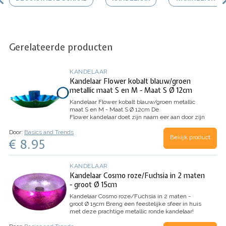
Gerelateerde producten
KANDELAAR
Kandelaar Flower kobalt blauw/groen
metallic maat S en M - Maat S Ø 12cm
Kandelaar Flower kobalt blauw/groen metallic
maat S en M - Maat S Ø 12cm
De
Flower kandelaar doet zijn naam eer aan door zijn
vorm en de vrolijke kleuren. Wat zijn ze lief om
Door:
Basics and Trends
te zien ! Zet er een aantal kandelaartjes in
Bekijk product
€ 8.95
verschillende kleuren bij elkaar en het lijkt…
KANDELAAR
Kandelaar Cosmo roze/Fuchsia in 2 maten
- groot Ø 15cm
Kandelaar Cosmo roze/Fuchsia in 2 maten -
groot Ø 15cm
Breng een feestelijke sfeer in huis
met deze prachtige metallic ronde kandelaar!
Het lijkt een beetje op een schaaltje, maar het