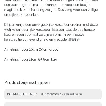
een warme gloed, maar ze kunnen ook voor een beetje
magische kleurschakering zorgen. Dus zorg voor een veilige
en stijlvolle presentatie.
Dit jaar kun je een onvergetelijke kerstsfeer creëren met deze
vrolijke en kleurrijke kerstboomkaarsen. Laat de traditionele
kleuren even voor wat ze zijn en omarm een nieuwe
kersttraditie vol levendigheid en vreugde! 🌈🎁🕯️🎉
Afmeting: hoog 20cm Ø9cm groot
Afmeting: hoog 12cm Ø5,8cm klein
Producteigenschappen
INTERNE REFERENTIE
8806526353745-47469378437457