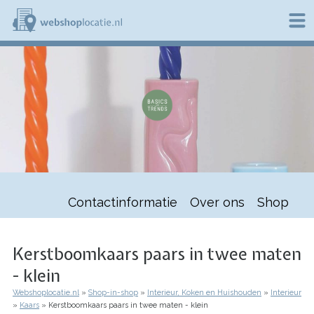
Overslaan
en
naar
de
W
inhoud
e
gaan
b
s
h
o
p
l
o
c
a
t
Contactinformatie
Over ons
Shop
i
e
.
n
Kerstboomkaars paars in twee maten
l
- klein
Webshoplocatie.nl
Shop-in-shop
Interieur, Koken en Huishouden
Interieur
Kruimelpad
Kaars
Kerstboomkaars paars in twee maten - klein