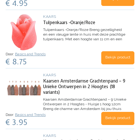
€ 4.95
KAARS
Tulpenkaars -Oranje/Roze
Tulpenkaars -Oranje/Roze
Breng gezelligheid
en een vleugje lente in huis met deze prachtige
tulpenkaars. Met een hoogte van 11 cm en een
diameter van 9 cm is deze kaars perfect als
decoratie op tafel, een plank of…
Door:
Basics and Trends
Bekijk product
€ 8.75
KAARS
Kaarsen Amsterdamse Grachtenpand – 9
Unieke Ontwerpen in 2 Hoogtes (18
variants)
Kaarsen Amsterdamse Grachtenpand – 9 Unieke
Ontwerpen in 2 Hoogtes - Huisje 1 hoog 12cm
Breng de charme van Amsterdam bij jou thuis
met deze unieke kaarsen in de vorm van
Door:
Basics and Trends
Bekijk product
grachtenpanden. Elk kaarsje is gedetailleerd
€ 3.95
vormgegeven, waardoor het lijkt op een echt
Amsterdams huisje. Je…
KAARS