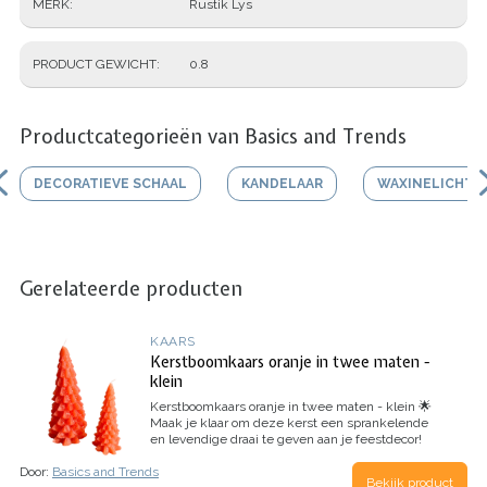
MERK
Rustik Lys
PRODUCT GEWICHT
0.8
Productcategorieën van Basics and Trends
DECORATIEVE SCHAAL
KANDELAAR
WAXINELICHTJ
Gerelateerde producten
KAARS
Kerstboomkaars oranje in twee maten -
klein
Kerstboomkaars oranje in twee maten - klein
🌟
Maak je klaar om deze kerst een sprankelende
en levendige draai te geven aan je feestdecor!
Als je zin hebt in iets anders dan de
Door:
Basics and Trends
gebruikelijke traditionele kerstkleuren, dan zijn…
Bekijk product