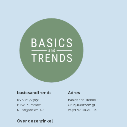
basicsandtrends
Adres
KVK: 81773854
Basics and Trends
BTW-nummer:
Cruquiuszoom 51
NL003601721B44
2142EW Cruquius
Over deze winkel