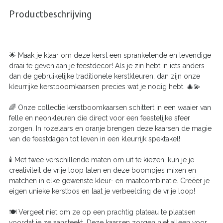
Productbeschrijving
🌟 Maak je klaar om deze kerst een sprankelende en levendige
draai te geven aan je feestdecor! Als je zin hebt in iets anders
dan de gebruikelijke traditionele kerstkleuren, dan zijn onze
kleurrijke kerstboomkaarsen precies wat je nodig hebt. 🎄💫
🌈 Onze collectie kerstboomkaarsen schittert in een waaier van
felle en neonkleuren die direct voor een feestelijke sfeer
zorgen. In rozelaars en oranje brengen deze kaarsen de magie
van de feestdagen tot leven in een kleurrijk spektakel!
🕯️ Met twee verschillende maten om uit te kiezen, kun je je
creativiteit de vrije loop laten en deze boompjes mixen en
matchen in elke gewenste kleur- en maatcombinatie. Creëer je
eigen unieke kerstbos en laat je verbeelding de vrije loop!
🍽️ Vergeet niet om ze op een prachtig plateau te plaatsen
voordat je ze aansteekt. Deze kaarsen zorgen niet alleen voor