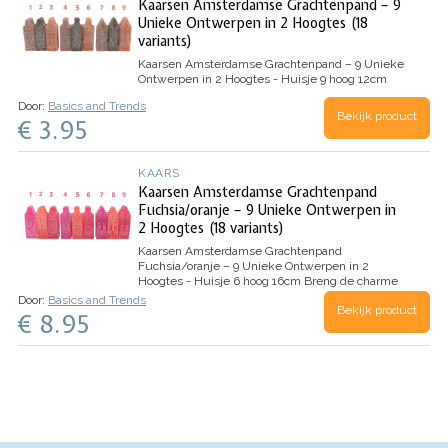
Kaarsen Amsterdamse Grachtenpand – 9
Unieke Ontwerpen in 2 Hoogtes (18
variants)
Kaarsen Amsterdamse Grachtenpand – 9 Unieke
Ontwerpen in 2 Hoogtes - Huisje 9 hoog 12cm
Door:
Basics and Trends
Bekijk product
€ 3.95
KAARS
Kaarsen Amsterdamse Grachtenpand
Fuchsia/oranje – 9 Unieke Ontwerpen in
2 Hoogtes (18 variants)
Kaarsen Amsterdamse Grachtenpand
Fuchsia/oranje – 9 Unieke Ontwerpen in 2
Hoogtes - Huisje 6 hoog 16cm
Breng de charme
van Amsterdam bij jou thuis met deze unieke
Door:
Basics and Trends
Bekijk product
kaarsen in de vorm van grachtenpanden. Elk
€ 8.95
kaarsje is gedetailleerd vormgegeven, waardoor
het lijkt op een echt Amsterdams huisje. Je…