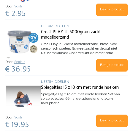
messen
Zachte, ergonomische gripzone
Lange
Door:
Scolair
levensduur
Bekijk product
€ 2.95
LEERMIDDELEN
Creall PLAY IT 5000gram zacht
modelleerzand
Creall Play it !
Zacht modelleerzand, ideaal voor
sensorisch spelen, fluweel zacht en droogt niet
uit, herbruikbaar
Ondersteunt de motorische
ontwikkeling
PVC- en siliconenvrij, niet mengen
Door:
Scolair
met water en of ander zand
Bekijk product
€ 36.95
LEERMIDDELEN
Spiegeltjes 15 x 10 cm met ronde hoeken
Spiegeltjes 15 x 10 cm met ronde hoeken
Set van
10 spiegeltjes, één zijde spiegelend, 0.15cm
hard plastic
Door:
Scolair
Bekijk product
€ 19.95