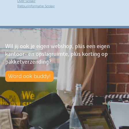
Over Scolair
Retourinformatie Scolair
Wil jij ook je eigen webshop, plús een eigen
kantoor- en opslagruimte, plús korting op
pakketverzending?
Word ook buddy!