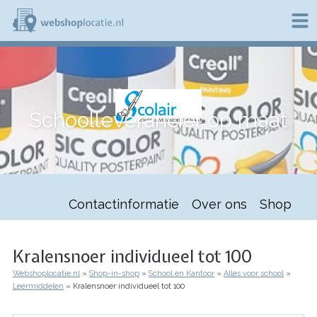
Overslaan
en
naar
de
W
inhoud
e
gaan
b
s
h
Schoolleverancier op maat
o
p
l
o
c
a
t
Contactinformatie
Over ons
Shop
i
e
.
n
Kralensnoer individueel tot 100
l
Webshoplocatie.nl
Shop-in-shop
School en Kantoor
Alles voor school
Kruimelpad
Leermiddelen
Kralensnoer individueel tot 100