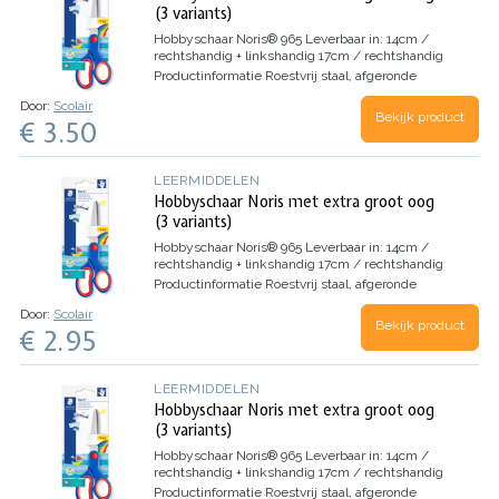
(3 variants)
Hobbyschaar Noris® 965
Leverbaar in:
14cm /
rechtshandig + linkshandig
17cm / rechtshandig
Productinformatie
Roestvrij staal, afgeronde
messen
Zachte, ergonomische gripzone
Lange
Door:
Scolair
levensduur
Bekijk product
€ 3.50
LEERMIDDELEN
Hobbyschaar Noris met extra groot oog
(3 variants)
Hobbyschaar Noris® 965
Leverbaar in:
14cm /
rechtshandig + linkshandig
17cm / rechtshandig
Productinformatie
Roestvrij staal, afgeronde
messen
Zachte, ergonomische gripzone
Lange
Door:
Scolair
levensduur
Bekijk product
€ 2.95
LEERMIDDELEN
Hobbyschaar Noris met extra groot oog
(3 variants)
Hobbyschaar Noris® 965
Leverbaar in:
14cm /
rechtshandig + linkshandig
17cm / rechtshandig
Productinformatie
Roestvrij staal, afgeronde