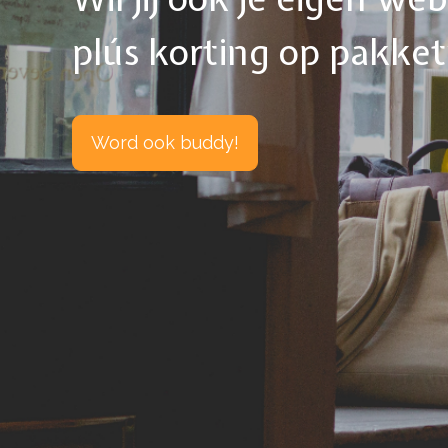
plús korting op pakke
Word ook buddy!