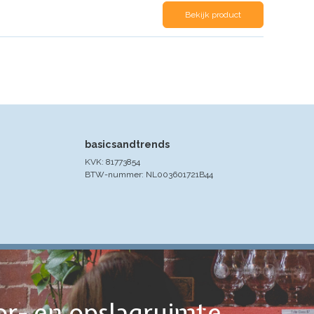
Bekijk product
basicsandtrends
KVK: 81773854
BTW-nummer: NL003601721B44
or- en opslagruimte,