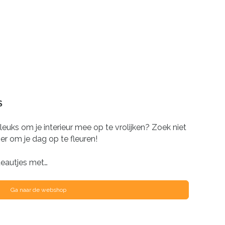
S
leuks om je interieur mee op te vrolijken? Zoek niet
ier om je dag op te fleuren!
teautjes met…
Ga naar de webshop