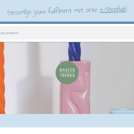
!
e-ShopHub
Stroomlijn jouw fulfilment met onze
 op product