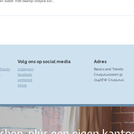
n water, met daarop vrolijke koi-…
Volg ons op social media
Adres
Trends
instagram
Basics and Trends
s
facebook
Cruquiuszoom 51
pinterest
2142EW Cruquius
tiktok
ebshop, plús een eigen kanto