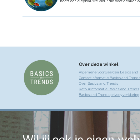
heeft een diepblauwe kleur die doet denken aa
Over deze winkel
Algemene voorwaarden Basics and 
Contactinformatie Basics and Trend
Over Basics and Trends
Retourinformatie Basics and Trends
Basics and Trends privacyverklaring
Wil jij ook je eigen w