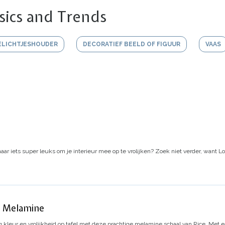
sics and Trends
ELICHTJESHOUDER
DECORATIEF BEELD OF FIGUUR
VAAS
aar iets super leuks om je interieur mee op te vrolijken? Zoek niet verder, want Lov
n Melamine
 kleur en vrolijkheid op tafel met deze prachtige melamine schaal van Rice. Met 