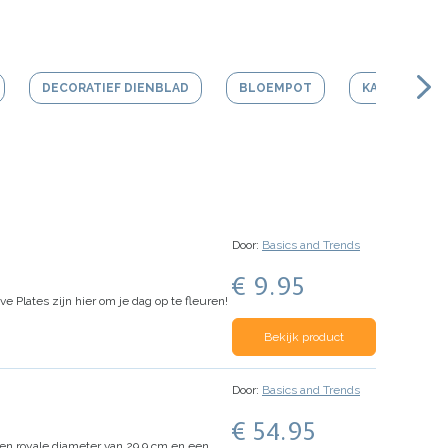
DECORATIEF DIENBLAD
BLOEMPOT
KAARS
Door:
Basics and Trends
€ 9.95
e Plates zijn hier om je dag op te fleuren!
Bekijk product
Door:
Basics and Trends
€ 54.95
een royale diameter van 29,9 cm en een