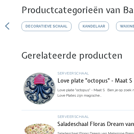
Productcategorieën van Ba
DECORATIEVE SCHAAL
KANDELAAR
WAXIN
Gerelateerde producten
SERVEERSCHAAL
Love plate "octopus" - Maat S
Love plate "octopus" - Maat S
Ben je op zoek n
Love Plates zijn magische…
SERVEERSCHAAL
Saladeschaal Floras Dream va
Saladeschaal Floras Dream van Melamine
Breng