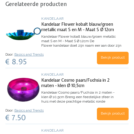
Gerelateerde producten
KANDELAAR
Kandelaar Flower kobalt blauw/groen
metallic maat S en M - Maat S Ø 12cm
Kandelaar Flower kobalt blauw/groen metallic
maat S en M - Maat S Ø 12cm
De
Flower kandelaar doet zijn naam eer aan door zijn
vorm en de vrolijke kleuren. Wat zijn ze lief om
Door:
Basics and Trends
te zien ! Zet er een aantal kandelaartjes in
Bekijk product
€ 8.95
verschillende kleuren bij elkaar en het lijkt…
KANDELAAR
Kandelaar Cosmo paars/Fuchsia in 2
maten - klen Ø 10,5cm
Kandelaar Cosmo paars/Fuchsia in 2 maten -
klen Ø 10,5cm
Breng een feestelijke sfeer in
huis met deze prachtige metallic ronde
kandelaar! Het lijkt een beetje op een schaaltje,
Door:
Basics and Trends
maar het heeft een houdertje voor een kaars in
Bekijk product
€ 7.50
het midden. Hiermee kun je…
KANDELAAR