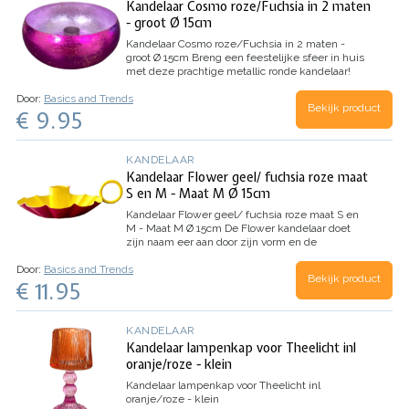
Kandelaar Cosmo roze/Fuchsia in 2 maten
- groot Ø 15cm
Kandelaar Cosmo roze/Fuchsia in 2 maten -
groot Ø 15cm
Breng een feestelijke sfeer in huis
met deze prachtige metallic ronde kandelaar!
Het lijkt een beetje op een schaaltje, maar het
Door:
Basics and Trends
heeft een houdertje voor een kaars in het
Bekijk product
€ 9.95
midden. Hiermee kun je…
KANDELAAR
Kandelaar Flower geel/ fuchsia roze maat
S en M - Maat M Ø 15cm
Kandelaar Flower geel/ fuchsia roze maat S en
M - Maat M Ø 15cm
De Flower kandelaar doet
zijn naam eer aan door zijn vorm en de
vrolijke kleuren. Wat zijn ze lief om te zien ! Zet
Door:
Basics and Trends
er een aantal kandelaartjes in verschillende
Bekijk product
€ 11.95
kleuren bij elkaar en het lijkt…
KANDELAAR
Kandelaar lampenkap voor Theelicht inl
oranje/roze - klein
Kandelaar lampenkap voor Theelicht inl
oranje/roze - klein