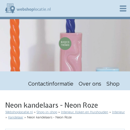
Overslaan
en
naar
de
W
inhoud
e
gaan
b
s
h
o
p
l
o
c
a
t
Contactinformatie
Over ons
Shop
i
e
.
n
Neon kandelaars - Neon Roze
l
Webshoplocatie.nl
Shop-in-shop
Interieur, Koken en Huishouden
Interieur
Kruimelpad
Kandelaar
Neon kandelaars - Neon Roze