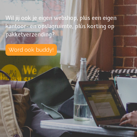
Wil jij ook je eigen webshop, plús een eigen
kantoor- en opslagruimte, plús korting op
pakketverzending?
Word ook buddy!