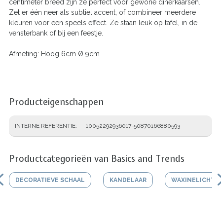
centimeter breed zijn ze perfect voor gewone dinerkaarsen.
Zet er één neer als subtiel accent, of combineer meerdere
kleuren voor een speels effect. Ze staan leuk op tafel, in de
vensterbank of bij een feestje.
Afmeting: Hoog 6cm Ø 9cm
Producteigenschappen
INTERNE REFERENTIE
10052292936017-50870166880593
Productcategorieën van Basics and Trends
DECORATIEVE SCHAAL
KANDELAAR
WAXINELICHTJ