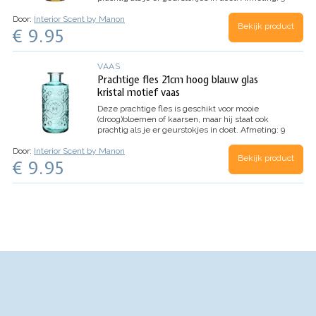
cm doorsnede / hoogte 21 cm.
Door:
Interior Scent by Manon
Bekijk product
€ 9.95
VAAS
Prachtige fles 21cm hoog blauw glas
kristal motief vaas
Deze prachtige fles is geschikt voor mooie
(droog)bloemen of kaarsen, maar hij staat ook
prachtig als je er geurstokjes in doet.
Afmeting: 9
cm doorsnede / hoogte 21 cm.
Door:
Interior Scent by Manon
Bekijk product
€ 9.95