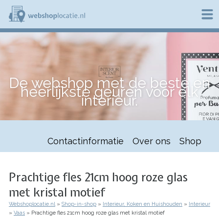
Overslaan
en
naar
de
W
inhoud
e
gaan
b
s
h
De webshop met de beste en
o
heerlijkste geuren voor elk
p
interieur.
l
o
c
a
t
Contactinformatie
Over ons
Shop
i
e
.
n
Prachtige fles 21cm hoog roze glas
l
met kristal motief
Webshoplocatie.nl
Shop-in-shop
Interieur, Koken en Huishouden
Interieur
Kruimelpad
Vaas
Prachtige fles 21cm hoog roze glas met kristal motief