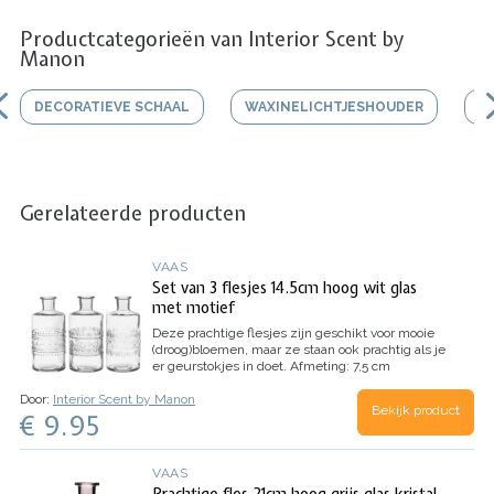
Productcategorieën van Interior Scent by
Manon
DECORATIEVE SCHAAL
WAXINELICHTJESHOUDER
V
Gerelateerde producten
VAAS
Set van 3 flesjes 14.5cm hoog wit glas
met motief
Deze prachtige flesjes zijn geschikt voor mooie
(droog)bloemen, maar ze staan ook prachtig als je
er geurstokjes in doet.
Afmeting: 7,5 cm
doorsnede / hoogte 14,5 cm.
Deze set bevat 3
Door:
Interior Scent by Manon
flesjes met verschillende motieven.
Bekijk product
€ 9.95
VAAS