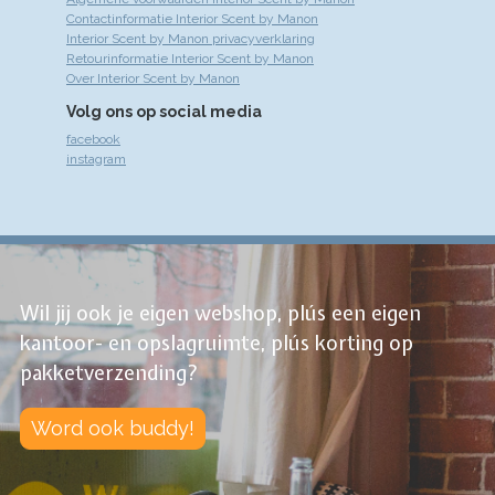
Contactinformatie Interior Scent by Manon
Interior Scent by Manon privacyverklaring
Retourinformatie Interior Scent by Manon
Over Interior Scent by Manon
Volg ons op social media
facebook
instagram
Wil jij ook je eigen webshop, plús een eigen
kantoor- en opslagruimte, plús korting op
pakketverzending?
Word ook buddy!