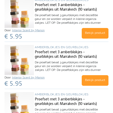
Proefset met 3 amberblokjes -
geurblokjes uit Marrakech (10 variants)
De proefset bevat 3 geurblokjes met dezelfde
geur en ze worden verpakt in kleine organza
zakjes.
LET OP: De proefblokjes zijn iets dunner
dan de reguliere blokjes of hebben een
Door:
Interior Scent by Manon
oneffenheid, aar de blokjes ruiken absoluut net
Bekijk product
€ 5.95
zo lekker!
AMBERBLOKJES EN GEURBLOKJES
Proefset met 3 amberblokjes -
geurblokjes uit Marrakech (10 variants)
De proefset bevat 3 geurblokjes met dezelfde
geur en ze worden verpakt in kleine organza
zakjes.
LET OP: De proefblokjes zijn iets dunner
dan de reguliere blokjes of hebben een
Door:
Interior Scent by Manon
oneffenheid, aar de blokjes ruiken absoluut net
Bekijk product
€ 5.95
zo lekker!
AMBERBLOKJES EN GEURBLOKJES
Proefset met 3 amberblokjes -
geurblokjes uit Marrakech (10 variants)
De proefset bevat 3 geurblokjes met dezelfde