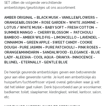
SET zitten de volgende verschillende
amberblokjes/geurblokjes uit ons assortiment:
AMBER ORIGINAL – BLACK MUSK – VANILLE&FLOWERS –
ORANGE&BLOSSOM – ROSE GARDEN – WHITE JASMINE –
LOTUS / WHITE MUSK – BABY SOFT – FRESH COTTON –
SUMMER MANGO – CHERRY BLOSSOM – PATCHOULI
BAMBOO – AMBER WILD FIG – LIMONCELLO – LAVENDEL -
CINNAMON – GREEN APPLE - SWEET CANDY - COOKIE
DOUGH - PURE JASMIN – PURE PATCHOULI – PINK ROSES –
ORANGE&MANDARIN – SANDALWOOD - ELEGANCE - BLUE
LADY - ALEESHA - COOL AQUA - DRAKYA - INNOCENCE -
BLUNEL - ETERNALLY - GENTLE BLUE
De heerlijk geurende amberblokjes geven een betoverende
geur aan elke gewenste ruimte. Je kunt een amberblokje als
huisparfum/luchtverfrisser vrijwel overal gebruiken waar jij wilt
dat het lekker gaat ruiken. Denk bijvoorbeeld aan je woonkamer,
badkamer, toilet, slaapkamer, kledingkast, winkel, kantoor, salon,
etc.