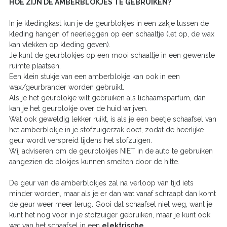
HOE ZIJN DE AMBERBLOKJES TE GEBRUIKEN?
In je kledingkast kun je de geurblokjes in een zakje tussen de
kleding hangen of neerleggen op een schaaltje (let op, de wax
kan vlekken op kleding geven).
Je kunt de geurblokjes op een mooi schaaltje in een gewenste
ruimte plaatsen.
Een klein stukje van een amberblokje kan ook in een
wax/geurbrander worden gebruikt.
Als je het geurblokje wilt gebruiken als lichaamsparfum, dan
kan je het geurblokje over de huid wrijven.
Wat ook geweldig lekker ruikt, is als je een beetje schaafsel van
het amberblokje in je stofzuigerzak doet, zodat de heerlijke
geur wordt verspreid tijdens het stofzuigen.
Wij adviseren om de geurblokjes NIET in de auto te gebruiken
aangezien de blokjes kunnen smelten door de hitte.
De geur van de amberblokjes zal na verloop van tijd iets
minder worden, maar als je er dan wat vanaf schraapt dan komt
de geur weer meer terug. Gooi dat schaafsel niet weg, want je
kunt het nog voor in je stofzuiger gebruiken, maar je kunt ook
wat van het schaafsel in een
elektrische