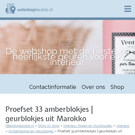
Overslaan
en
naar
de
W
inhoud
e
gaan
b
s
h
De webshop met de beste en
o
heerlijkste geuren voor elk
p
interieur.
l
o
c
a
t
Contactinformatie
Over ons
Shop
i
e
.
n
Proefset 33 amberblokjes |
l
geurblokjes uit Marokko
Webshoplocatie.nl
Shop-in-shop
Interieur, Koken en Huishouden
Interieur
Kruimelpad
Amberblokjes en geurblokjes
Proefset 33 amberblokjes | geurblokjes uit