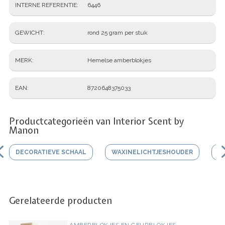
INTERNE REFERENTIE
6446
GEWICHT
rond 25 gram per stuk
MERK
Hemelse amberblokjes
EAN
8720648375033
Productcategorieën van Interior Scent by
Manon
DECORATIEVE SCHAAL
WAXINELICHTJESHOUDER
V
Gerelateerde producten
AMBERBLOKJES EN GEURBLOKJES