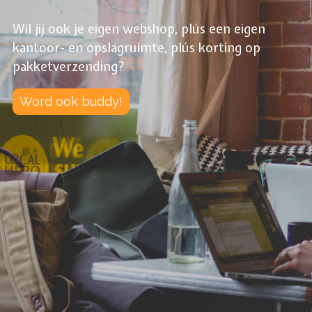
Wil jij ook je eigen webshop, plús een eigen
kantoor- en opslagruimte, plús korting op
pakketverzending?
Word ook buddy!