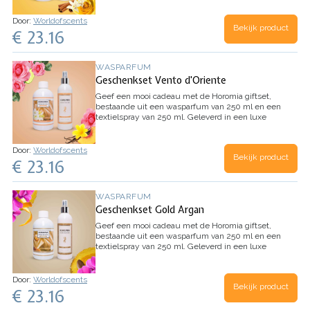
geurmix van citrus, mirre, vanille, witte musk en
cederhout.
Door:
Worldofscents
Bekijk product
€ 23.16
WASPARFUM
Geschenkset Vento d'Oriente
Geef een mooi cadeau met de Horomia giftset,
bestaande uit een wasparfum van 250 ml en een
textielspray van 250 ml. Geleverd in een luxe
kadoverpakking.
Vento D’Oriente
omhult je
kleding en textiel met een betoverende geurmix
van perzik, bergamot, roos, jasmijn, musk en
Door:
Worldofscents
Bekijk product
hout.
€ 23.16
WASPARFUM
Geschenkset Gold Argan
Geef een mooi cadeau met de Horomia giftset,
bestaande uit een wasparfum van 250 ml en een
textielspray van 250 ml. Geleverd in een luxe
kadoverpakking.
Gold Argan
is een heerlijke
geurmix van citrus, lelietje van dalen, cyclaam,
cederhout en witte musk.
Door:
Worldofscents
Bekijk product
€ 23.16