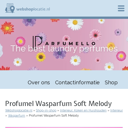
Overslaan
en
naar
de
W
inhoud
e
gaan
b
s
h
The best laundry perfumes
o
p
l
o
c
a
t
Over ons
Contactinformatie
Shop
i
e
.
n
Profumel Wasparfum Soft Melody
l
Webshoplocatie.nl
Shop-in-shop
Interieur, Koken en Huishouden
Interieur
Kruimelpad
Wasparfum
Profumel Wasparfum Soft Melody