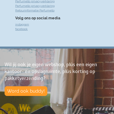
Parfumello privacyverklaring
Parfumello privacyverklaring
Retourinformatie Parfumello
Volg ons op social media
instagram
facebook
Wil jij ook je eigen webshop, plús een eigen
kantoor- en opslagruimte, plús korting op
pakketverzending?
Word ook buddy!