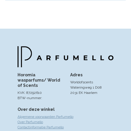
Horomia
Adres
wasparfums/ World
Worldofscents
of Scents
Wateringweg 1 D08
KVK: 87292610
2031 EK Haarlem
BTW-nummer:
Over deze winkel
Algemene voorwaarden Parfumello
Over Parfumello
Contactinformatie Parfumello