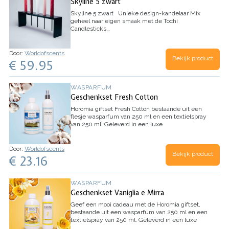
Skyline 5 zwart
Skyline 5 zwart
Unieke design-kandelaar
Mix
geheel naar eigen smaak met de Tochi
Candlesticks
…
Door:
Worldofscents
Bekijk product
€ 59.95
WASPARFUM
Geschenkset Fresh Cotton
Horomia giftset Fresh Cotton bestaande uit een
flesje wasparfum van 250 ml en een textielspray
van 250 ml.
Geleverd in een luxe
kadoverpakking.
Fresh Cotton
is een heerlijke
geurmix van zomerbloemen, talkpoeder en
jasmijn.
Door:
Worldofscents
Bekijk product
€ 23.16
WASPARFUM
Geschenkset Vaniglia e Mirra
Geef een mooi cadeau met de Horomia giftset,
bestaande uit een wasparfum van 250 ml en een
textielspray van 250 ml. Geleverd in een luxe
kadoverpakking.
Vaniglia e Mirra
is een heerlijke