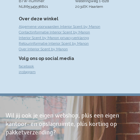
BTW-nummer:
Wateringweg 1-B28
NL865349538B01
2031EK Haarlem
Over deze winkel
Algemene voorwaarden Interior Scent by Manon
Contactinformatie Interior Scent by Manon
Interior Scent by Manon privacyverklaring
Retourinformatie Interior Scent by Manon
Over Interior Scent by Manon
Volg ons op social media
facebook
instagram
Wil jij ook je eigen webshop, plús een eigen
kantoor- en opslagruimte, plús korting op
pakketverzending?