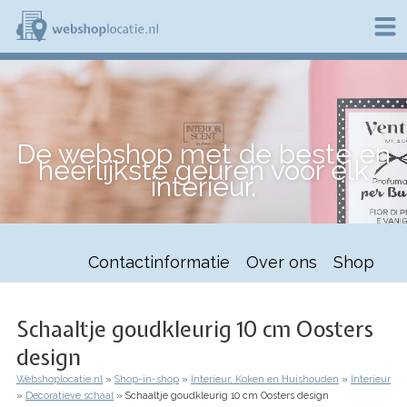
Overslaan
en
naar
de
W
inhoud
e
gaan
b
s
h
De webshop met de beste en
o
heerlijkste geuren voor elk
p
interieur.
l
o
c
a
t
Contactinformatie
Over ons
Shop
i
e
.
n
Schaaltje goudkleurig 10 cm Oosters
l
design
Webshoplocatie.nl
Shop-in-shop
Interieur, Koken en Huishouden
Interieur
Kruimelpad
Decoratieve schaal
Schaaltje goudkleurig 10 cm Oosters design