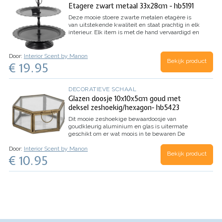
Etagere zwart metaal 33x28cm - hb5191
Deze mooie stoere zwarte metalen etagère is
van uitstekende kwaliteit en staat prachtig in elk
interieur. Elk item is met de hand vervaardigd en
heeft een vintage look.
Afmeting: doorsnede 33
cm / hoogte 28 cm
Door:
Interior Scent by Manon
Bekijk product
€ 19.95
DECORATIEVE SCHAAL
Glazen doosje 10x10x5cm goud met
deksel zeshoekig/hexagon- hb5423
Dit mooie zeshoekige bewaardoosje van
goudkleurig aluminium en glas is uitermate
geschikt om er wat moois in te bewaren
De
afmetingen van het doosje zijn: lengte 10 cm x
Door:
Interior Scent by Manon
breedte 10 cm x hoogte 5 cm
Bekijk product
€ 10.95