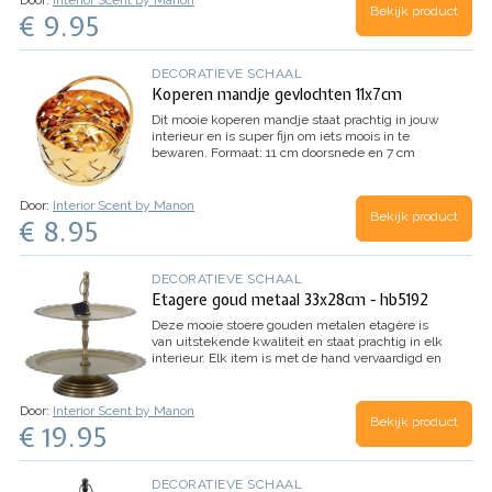
Bekijk product
€ 9.95
DECORATIEVE SCHAAL
Koperen mandje gevlochten 11x7cm
Dit mooie koperen mandje staat prachtig in jouw
interieur en is super fijn om iets moois in te
bewaren.
Formaat: 11 cm doorsnede en 7 cm
hoog
Door:
Interior Scent by Manon
Bekijk product
€ 8.95
DECORATIEVE SCHAAL
Etagere goud metaal 33x28cm - hb5192
Deze mooie stoere gouden metalen etagère is
van uitstekende kwaliteit en staat prachtig in elk
interieur. Elk item is met de hand vervaardigd en
heeft een vintage look.
Afmeting: doorsnede 33
cm / hoogte 28 cm
Door:
Interior Scent by Manon
Bekijk product
€ 19.95
DECORATIEVE SCHAAL