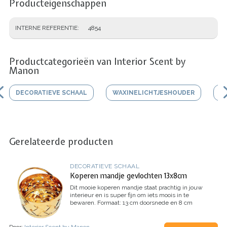
Producteigenschappen
INTERNE REFERENTIE
4854
Productcategorieën van Interior Scent by
Manon
DECORATIEVE SCHAAL
WAXINELICHTJESHOUDER
V
Gerelateerde producten
DECORATIEVE SCHAAL
Koperen mandje gevlochten 13x8cm
Dit mooie koperen mandje staat prachtig in jouw
interieur en is super fijn om iets moois in te
bewaren.
Formaat: 13 cm doorsnede en 8 cm
hoog
Door:
Interior Scent by Manon