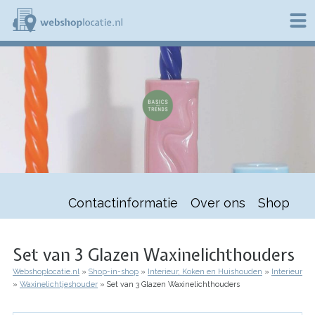
Overslaan
en
naar
de
W
inhoud
e
gaan
b
s
h
o
p
l
o
c
a
t
Contactinformatie
Over ons
Shop
i
e
.
n
Set van 3 Glazen Waxinelichthouders
l
Webshoplocatie.nl
Shop-in-shop
Interieur, Koken en Huishouden
Interieur
Kruimelpad
Waxinelichtjeshouder
Set van 3 Glazen Waxinelichthouders