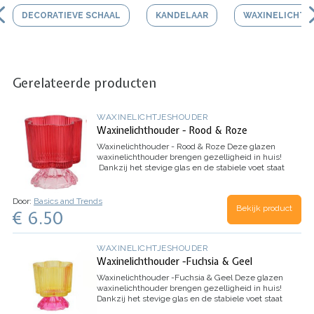
DECORATIEVE SCHAAL
KANDELAAR
WAXINELICHTJ
Gerelateerde producten
WAXINELICHTJESHOUDER
Waxinelichthouder - Rood & Roze
Waxinelichthouder - Rood & Roze
Deze glazen
waxinelichthouder brengen gezelligheid in huis!
Dankzij het stevige glas en de stabiele voet staat
ze stevig op tafel. Het kaarslicht wordt prachtig…
Door:
Basics and Trends
Bekijk product
€ 6.50
WAXINELICHTJESHOUDER
Waxinelichthouder -Fuchsia & Geel
Waxinelichthouder -Fuchsia & Geel
Deze glazen
waxinelichthouder brengen gezelligheid in huis!
Dankzij het stevige glas en de stabiele voet staat
ze stevig op tafel. Het kaarslicht wordt prachtig…