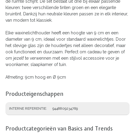
de ruimte schijnt. De set bestaat uit drie bij elkaar passende
kleuren: twee verschillende tinten groen en een elegante
bruintint. Dankzij hun neutrale kleuren passen ze in elk interieur,
van modern tot klassiek.
Elke waxinelichthouder heeft een hoogte van 9 cm en een
diameter van 9 cm, ideaal voor standaard waxinelichtjes. Door
het stevige glas zijn de houdertjes niet alleen decoratief, maar
ook functioneel en duurzaam. Perfect om cadeau te geven of
om jezelf te verwennen met een stijlvol accessoire voor je
woonkamer, slaapkamer of tuin.
Afmeting: 9cm hoog en Ø 9cm
Producteigenschappen
INTERNE REFERENTIE
9448809234769
Productcategorieën van Basics and Trends