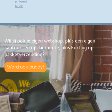
pinterest
tiktok
Wil jij ook je eigen webshop, plús een eigen
kantoor- en opslagruimte, plús korting op
pakketverzending?
Word ook buddy!