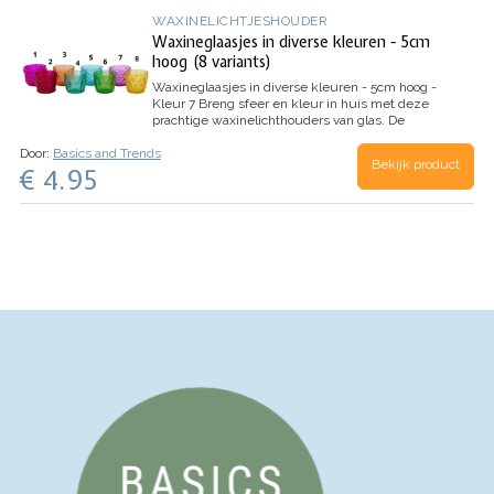
WAXINELICHTJESHOUDER
Waxineglaasjes in diverse kleuren - 5cm
hoog (8 variants)
Waxineglaasjes in diverse kleuren - 5cm hoog -
Kleur 7
Breng sfeer en kleur in huis met deze
prachtige waxinelichthouders van glas. De
houdertjes zijn perfect om een warme en
Door:
Basics and Trends
gezellige ambiance te creëren, of je ze nu op de
Bekijk product
€ 4.95
eettafel, vensterbank of…