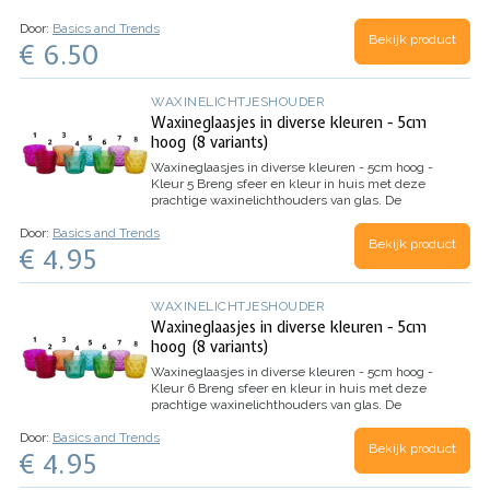
Door:
Basics and Trends
Bekijk product
€ 6.50
WAXINELICHTJESHOUDER
Waxineglaasjes in diverse kleuren - 5cm
hoog (8 variants)
Waxineglaasjes in diverse kleuren - 5cm hoog -
Kleur 5
Breng sfeer en kleur in huis met deze
prachtige waxinelichthouders van glas. De
houdertjes zijn perfect om een warme en
Door:
Basics and Trends
gezellige ambiance te creëren, of je ze nu op de
Bekijk product
€ 4.95
eettafel, vensterbank of…
WAXINELICHTJESHOUDER
Waxineglaasjes in diverse kleuren - 5cm
hoog (8 variants)
Waxineglaasjes in diverse kleuren - 5cm hoog -
Kleur 6
Breng sfeer en kleur in huis met deze
prachtige waxinelichthouders van glas. De
houdertjes zijn perfect om een warme en
Door:
Basics and Trends
gezellige ambiance te creëren, of je ze nu op de
Bekijk product
€ 4.95
eettafel, vensterbank of…